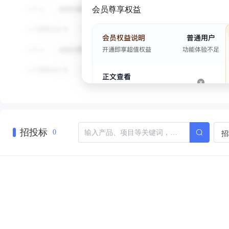
会员尊享权益
招投标
招
0