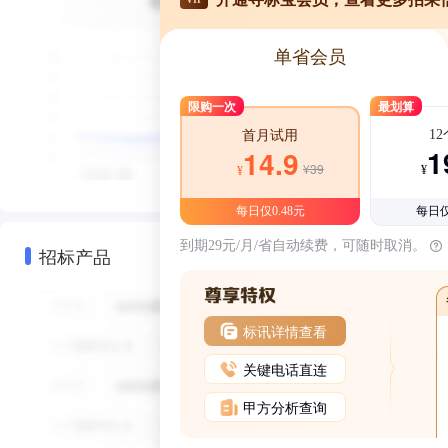
单省会员
限购一次
最划算
1
首月试用
1
14.9
¥39
¥
¥
每日仅0.48元
每日仅
到期29元/月/省自动续费，可随时取消。
招标产品
标讯详情查看
关键电话直连
甲方分析查询