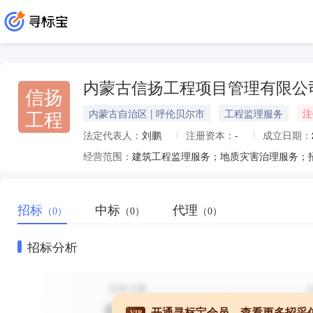
内蒙古信扬工程项目管理有限公
信扬
工程
内蒙古自治区 | 呼伦贝尔市
工程监理服务
注
法定代表人：
刘鹏
注册资本：
-
成立日期：
经营范围：
招标
中标
代理
（0）
（0）
（0）
招标分析
开通寻标宝会员，查看更多招采
VIP