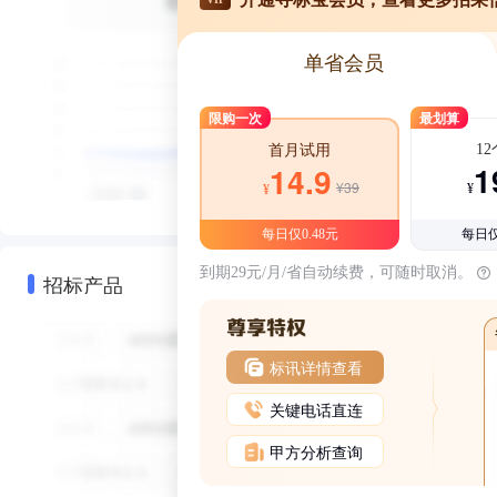
单省会员
限购一次
最划算
1
首月试用
1
14.9
¥39
¥
¥
每日仅0.48元
每日仅
到期29元/月/省自动续费，可随时取消。
招标产品
标讯详情查看
关键电话直连
甲方分析查询