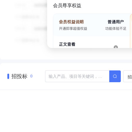
会员尊享权益
招投标
招
0