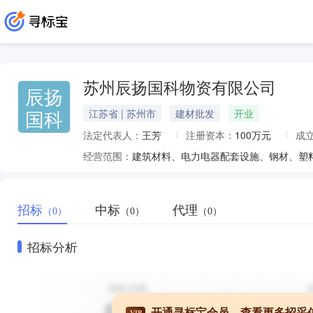
苏州辰扬国科物资有限公司
辰扬
国科
江苏省 | 苏州市
建材批发
开业
法定代表人：
王芳
注册资本：
100万元
成
经营范围：
建筑材料、电力电器配套设施、钢材、塑
招标
中标
代理
（0）
（0）
（0）
招标分析
开通寻标宝会员，查看更多招采
VIP