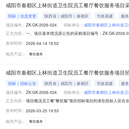
咸阳市秦都区上林街道卫生院员工餐厅餐饮服务项目
招标｜信息变更
陕西省｜咸阳市｜秦都区
市政基建
服务
项目编号：
ZK-GK-2026-024
招标单位：
咸阳市秦都区上林街道卫
一、项目基本情况原公告的采购项目编号：ZK-GK-202
正文内容：
正原因：推迟开标时间及投标文件递交截止时间更正内容：原公告的投标
发布时间：
2026-04-14 18:02
1509:30:00，更正为：2026-04-2209:30:
相关产品：
餐饮服务
咸阳市秦都区上林街道卫生院员工餐厅餐饮服务项目
招标｜招标公告
陕西省｜咸阳市｜秦都区
市政基建
服务
项目编号：
ZK-GK-2026-024
招标单位：
咸阳市秦都区上林街道卫
项目概况员工餐*餐饮服*项目招标项目的潜在投标人应在全*
正文内容：
分（北京时间）前递交投标文件。一、项目基本情况项目编号：ZK
发布时间：
2026-03-25 19:53
1(咸阳市秦都区上林街道卫生*员工餐*餐饮服*项目):合同包预算
相关产品：
餐饮服务