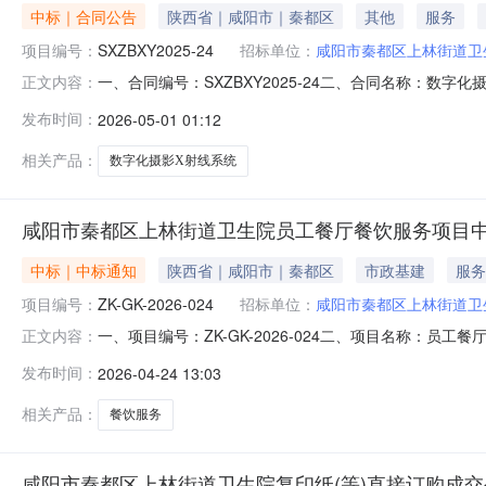
中标｜合同公告
陕西省｜咸阳市｜秦都区
其他
服务
项目编号：
SXZBXY2025-24
招标单位：
咸阳市秦都区上林街道卫
一、合同编号：SXZBXY2025-24二、合同名称：数字
正文内容：
市秦都区上林街道卫生院地址：陕西省西咸新区上林街道丰弘
发布时间：
2026-05-01 01:12
3369号联系方式：19991027113六、合同主要信息
相关产品：
数字化摄影X射线系统
咸阳市秦都区上林街道卫生院员工餐厅餐饮服务项目中
中标｜中标通知
陕西省｜咸阳市｜秦都区
市政基建
服务
项目编号：
ZK-GK-2026-024
招标单位：
咸阳市秦都区上林街道卫
一、项目编号：ZK-GK-2026-024二、项目名称：
正文内容：
有限公司陕西省西安市碑林区南二环西段27号西旅大厦801室
发布时间：
2026-04-24 13:03
游集团秦瑞旅游置业发展有限公司）品目号品目名称采购标
订
相关产品：
餐饮服务
咸阳市秦都区上林街道卫生院复印纸(等)直接订购成交