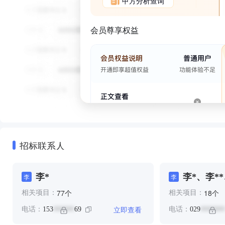
甲方分析查询
会员尊享权益
招标联系人
李*
李*、李**
李
李
个
个
77
18
相关项目：
相关项目：
立即查看
电话：
153
69
电话：
029
******
*******