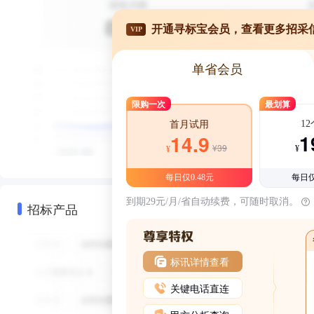
开通寻标宝会员，查看更多招采
VIP
单省会员
限购一次
最划算
1
首月试用
1
14.9
¥39
¥
¥
每日仅0.48元
每日仅
到期29元/月/省自动续费，可随时取消。
招标产品
标讯详情查看
关键电话直连