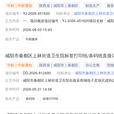
中标｜中标通知
陕西省｜咸阳市｜秦都区
制造生产
服务
项目编号：
YJ-2026-451620
招标单位：
咸阳市秦都区上林街道卫
一、项目概述项目编号：YJ-2026-451620项目名
正文内容：
2,000.00采购人联系方式：林治华13772577445采
发布时间：
2026-08-03 15:43
1210*297mm80克双胶纸彩色双面印刷，8p骑马钉，单
相关产品：
印刷服务
咸阳市秦都区上林街道卫生院标签打印纸/条码纸直接
中标｜中标通知
陕西省｜咸阳市｜秦都区
办公文教
货物
项目编号：
DD-2026-812490
招标单位：
咸阳市秦都区上林街道卫
咸阳市秦都区上林街道卫生院在政采商城电子卖场完成协议供
正文内容：
所属区域：西咸新区预算金额(元)：450.00成交时间：2026-0
发布时间：
2026-05-21 14:58
电子卖场（超市直购)二、采购结果成交供应商：西安市鸿瑞办公设
相关产品：
条码纸
标签打印纸