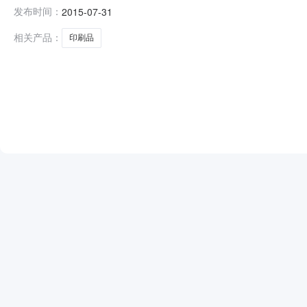
金额￥3.2045000000000003万元（人民币）联系
发布时间：
2015-07-31
罗区中城凤凰北路2号采购人联系方式5380509代理机构
相关产品：
印刷品