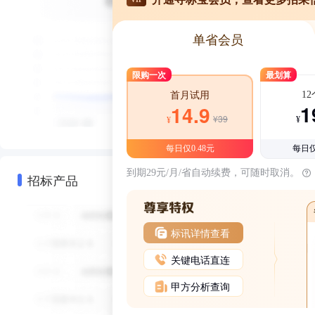
单省会员
限购一次
最划算
1
首月试用
1
14.9
¥39
¥
¥
每日仅0.48元
每日仅
到期29元/月/省自动续费，可随时取消。
招标产品
标讯详情查看
关键电话直连
甲方分析查询