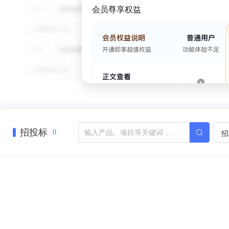
会员尊享权益
招投标
招
0