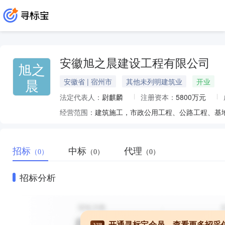
安徽旭之晨建设工程有限公司
旭之
晨
安徽省 | 宿州市
其他未列明建筑业
开业
法定代表人：
尉麒麟
注册资本：
5800万元
经营范围：
招标
中标
代理
（0）
（0）
（0）
招标分析
开通寻标宝会员，查看更多招采
VIP