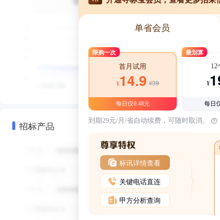
单省会员
限购一次
最划算
1
首月试用
1
14.9
¥39
¥
¥
每日仅0.48元
每日仅
到期29元/月/省自动续费，可随时取消。
招标产品
标讯详情查看
关键电话直连
甲方分析查询