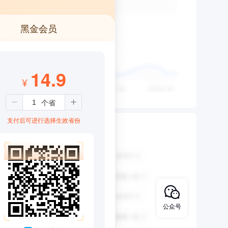
黑金会员
14.9
¥
支付后可进行选择生效省份
公众号