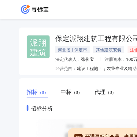
保定派翔建筑工程有限公
派翔
建筑
河北省 | 保定市
其他建筑安装
注
法定代表人：
张俊宝
注册资本：
100
经营范围：
招标
中标
代理
（0）
（0）
（0）
招标分析
开通寻标宝会员，查看
VIP