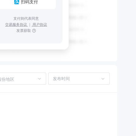
扫码支付
支付则代表同意
交易服务协议
｜
用户协议
发票获取
省份地区