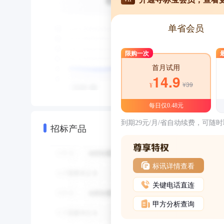
单省会员
限购一次
首月试用
14.9
¥39
¥
每日仅0.48元
到期29元/月/省自动续费，可随
招标产品
标讯详情查看
关键电话直连
甲方分析查询