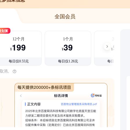
全国会员
最划算
12个月
1个月
3个月
199
39
99
¥
¥
¥
每日仅0.55元
每日仅1.26元
每日仅1.08元
时取消。