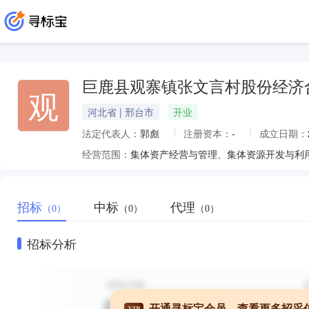
巨鹿县观寨镇张文言村股份经济
观
河北省 | 邢台市
开业
法定代表人：
郭彪
注册资本：
-
成立日期：
经营范围：
集体资产经营与管理、集体资源开发与利
招标
中标
代理
（0）
（0）
（0）
招标分析
开通寻标宝会员，查看更多招采
VIP