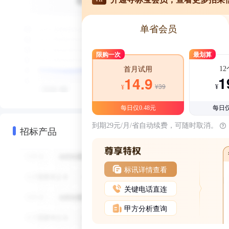
单省会员
限购一次
最划算
1
首月试用
1
14.9
¥39
¥
¥
每日仅0.48元
每日仅
到期29元/月/省自动续费，可随时取消。
招标产品
标讯详情查看
关键电话直连
甲方分析查询