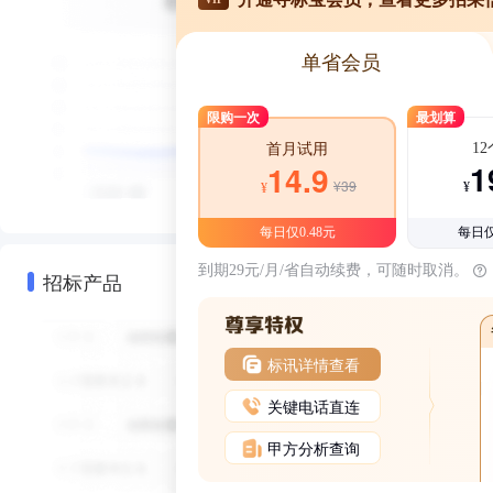
单省会员
限购一次
最划算
1
首月试用
1
14.9
¥39
¥
¥
每日仅0.48元
每日仅
到期29元/月/省自动续费，可随时取消。
招标产品
标讯详情查看
关键电话直连
甲方分析查询