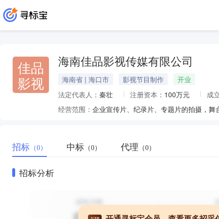
海南佳品影视传媒有限公司
佳品
影视
海南省 | 海口市
影视节目制作
开业
法定代表人：
秦壮
注册资本：
100万元
成
经营范围：
招标
中标
代理
（0）
（0）
（0）
招标分析
开通寻标宝会员，查看更多招采
VIP