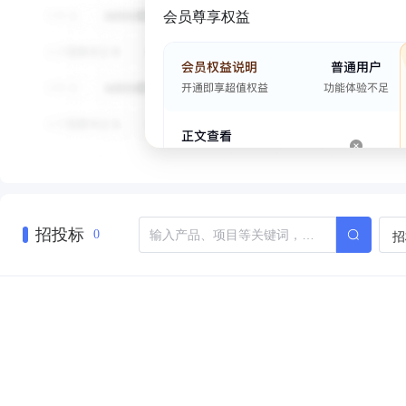
会员尊享权益
招投标
招
0