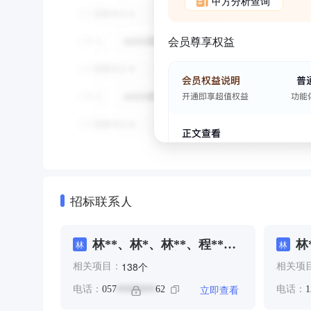
甲方分析查询
会员尊享权益
招标联系人
林**、林*、林**、程**、
林
林
林
郑**、魏**、魏*
个
138
相关项目：
相关项
立即查看
电话：
057
62
电话：
1
********