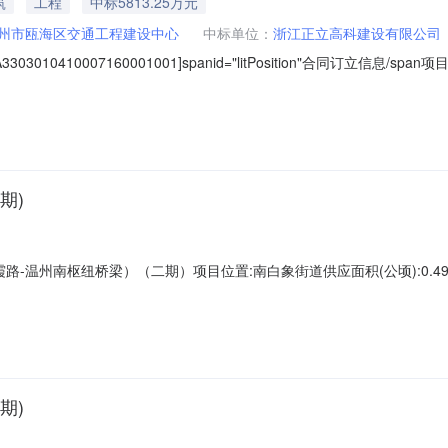
筑
工程
中标5813.25万元
州市瓯海区交通工程建设中心
中标单位：
浙江正立高科建设有限公司
10410007160001001]spanid="litPosition"合同订立信
招标人:名称:温州市瓯海区交通工程建设中心代理机构:名称:温州众晟工程管理有限
7767767电话:0577-88722889标段（包）
期)
州南枢纽桥梁）（二期）项目位置:南白象街道供应面积(公顷):0.498929存
成交价格(万元):0.000000分期支付约定支付期号约定支付日期约定支
3约定开工时间:2028-04-13约定竣工时间:2030-04-13实际开工时间:实际
期)