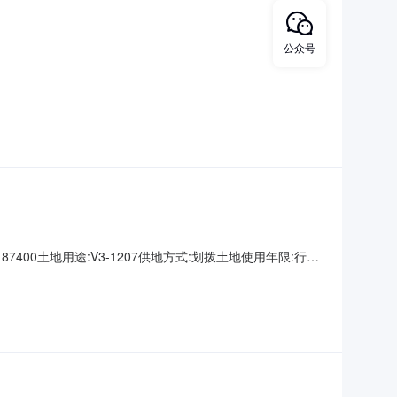
司
公众号
87400土地用途:V3-1207供地方式:划拨土地使用年限:行业
用权人:温州市瓯海区交通工程建设中心约定容积率:下限:上限: