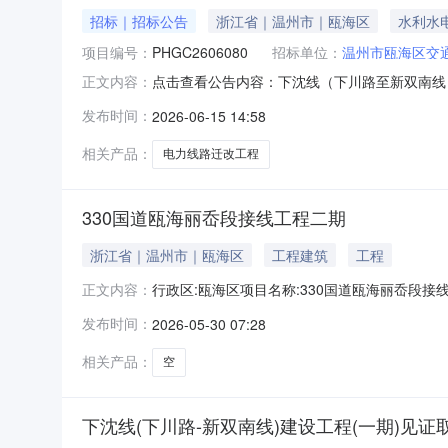
招标｜招标公告
浙江省｜温州市｜瓯海区
水利水
项目编号：
PHGC2606080
招标单位：
温州市瓯海区交
点击查看公告内容：下沈线（下川路至新双南线）10
正文内容：
发布时间：
2026-06-15 14:58
相关产品：
电力线路迁改工程
330国道瓯海丽岙段接线工程二期
浙江省｜温州市｜瓯海区
工程建筑
工程
行政区:瓯海区项目名称:330国道瓯海丽岙段接线工程
正文内容：
分类:其它土地级别:六级成交价格(万元):0.0
发布时间：
2026-05-30 07:28
约定交地时间:2027-05-29约定开工时间:2028
相关产品：
空
下沈线(下川路-新双南线)建设工程(一期)见