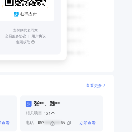
扫码支付
支付则代表同意
交易服务协议
｜
用户协议
发票获取
查看更多
张**、魏**
张
个
21
相关项目：
即查看
立即查看
电话：
057
65
********