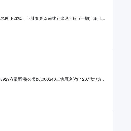
息/span项目名称:下沈线（下川路-新双南线）建设工程（一期）项目代
公司地址:瓯海大道989号瓯海农商银行总行大楼15楼地址:浙江省·
量面积(公顷):0.000240土地用途:V3-1207供地方式:
付金额(万元)备注土地使用权人:温州市瓯海区交通工程建设中心
竣