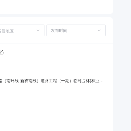
省份地区
)
路（南环线-新双南线）道路工程（一期）临时占林(林业调
深化行政审批中介服务市场化改革工作方案》的相关要求，现将
介服务公告如下：一、业主单位：温州市瓯海区交通工程建设