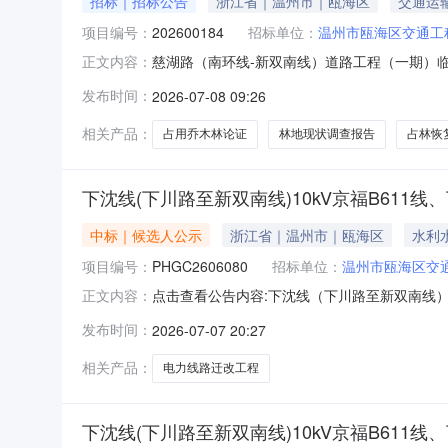
招标｜招标公告
浙江省｜温州市｜瓯海区
交通运
项目编号：
202600184
招标单位：
温州市瓯海区交通工
慈湖路（南环线-新双南线）道路工程（一期）临
正文内容：
服务的公告公告号：202600184根据《温
发布时间：
2026-07-08 09:26
(工程咨询资格-农业、林业)选取中介服务公告
询资格-农业、林业)三
相关产品：
占用乔木林论证
林地现状调查报告
占林恢
下沈线(下川路至新双南线)10kV京福B611
中标｜候选人公示
浙江省｜温州市｜瓯海区
水利
项目编号：
PHGC2606080
招标单位：
温州市瓯海区交
点击查看公告内容:下沈线（下川路至新双南线）10
正文内容：
发布时间：
2026-07-07 20:27
相关产品：
电力线路迁改工程
下沈线(下川路至新双南线)10kV京福B611