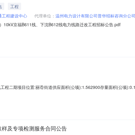
电
工程
通工程建设中心
代理单位：
温州电力设计有限公司普华招标咨询分公
kV京福B611线、下沈B612线电力线路迁改工程招标公告.pdf
二期项目位置:丽岙街道供应面积(公顷):1.562900存量面积(公顷):0.1
00000分期支付约定支付期号约定支付日期约定支付金额(万元)备注土地使
-05-29约定竣工时间:2030-05-29实际开工时间:实际竣工时间:批准单位:温
证取样及专项检测服务合同公告