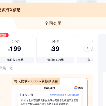
更多招采信息
全国会员
最划算
12个月
1个月
3个月
199
39
99
¥
¥
¥
每日仅0.55元
每日仅1.26元
每日仅1.08元
时取消。