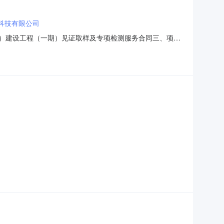
科技有限公司
双南线）建设工程（一期）见证取样及专项检测服务合同三、项目
期）见证取样及专项检测服务五、合同主体采购人（甲方）：温州市瓯
乙方）：浙江辰旭检测科技有限公司地址：温州