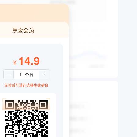
黑金会员
14.9
¥
支付后可进行选择生效省份