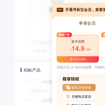
开通寻标宝会员，查看
VIP
单省会员
限购一次
首月试用
14.9
¥39
¥
每日仅0.48元
到期29元/月/省自动续费，可随
招标产品
标讯详情查看
关键电话直连