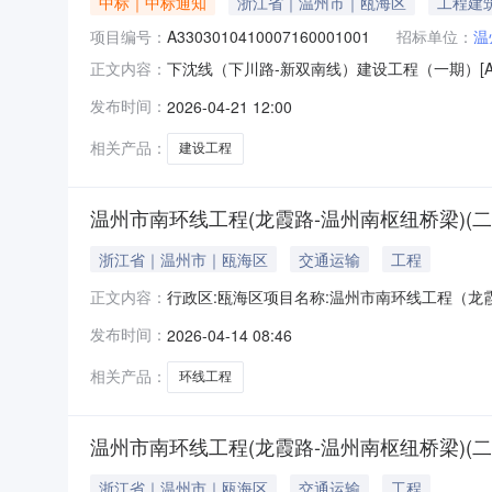
中标｜中标通知
浙江省｜温州市｜瓯海区
工程建
项目编号：
A3303010410007160001001
招标单位：
温
下沈线（下川路-新双南线）建设工程（一期）[A33030
正文内容：
码:2310-330304-04-01-675154
发布时间：
2026-04-21 12:00
温州市·瓯海区联系人:毛海斌联系人:金乐俊电话:1375
相关产品：
建设工程
温州市南环线工程(龙霞路-温州南枢纽桥梁)(二
浙江省｜温州市｜瓯海区
交通运输
工程
行政区:瓯海区项目名称:温州市南环线工程（龙霞路-温
正文内容：
划拨土地使用年限:行业分类:其它土地级别:六级
发布时间：
2026-04-14 08:46
约定容积率:下限:上限:约定交地时间:2027-04-1
相关产品：
环线工程
温州市南环线工程(龙霞路-温州南枢纽桥梁)(二
浙江省｜温州市｜瓯海区
交通运输
工程