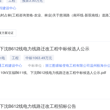
输
工程
预算3.50万元
程建设中心
时占林(工程咨询资格-农业、林业)关于慈湖路（南环线-新双南线）道路
州市优化营商环境深化行政审批中介服务市场化改革工作方案》的相关要求，
如下：一、业主单位：温州市瓯海区交通工程建设中心二、项目名称：慈湖
复方案论证
线、下沈B612线电力线路迁改工程中标候选人公示
水电
工程
中标1063.49万元
通工程建设中心
中标单位：
浙江图盛输变电工程有限公司温州瓯海分
kV京福B611线、下沈B612线电力线路迁改工程中标候选人公示.pdf
线、下沈B612线电力线路迁改工程招标公告