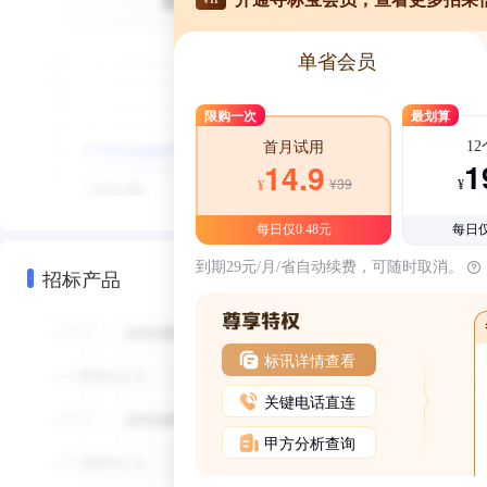
单省会员
限购一次
最划算
1
首月试用
1
14.9
¥39
¥
¥
每日仅0.48元
每日仅
到期29元/月/省自动续费，可随时取消。
招标产品
标讯详情查看
关键电话直连
甲方分析查询