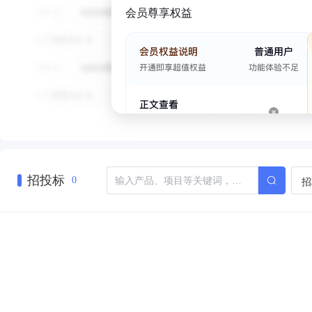
会员尊享权益
招投标
招
0