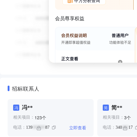
甲方分析查询
会员尊享权益
招标联系人
冯**
简**
冯
简
个
个
123
3
相关项目：
相关项目：
立即查看
电话：
139
87
电话：
340
17
******
***