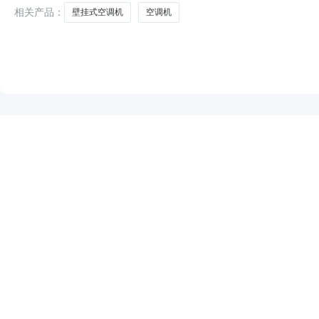
相关产品：
壁挂式空调机
空调机
NEW
HOT
5折起
暂时没有搜索结果…