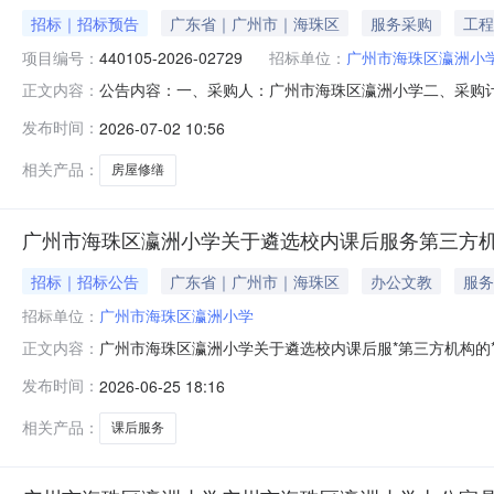
招标｜招标预告
广东省｜广州市｜海珠区
服务采购
工程
项目编号：
440105-2026-02729
招标单位：
广州市海珠区瀛洲小
公告内容：一、采购人：广州市海珠区瀛洲小学二、采购计划编
正文内容：
算金额（元）：30000.00六、需求时间：七、采购方式：9八、备
发布时间：
2026-07-02 10:56
相关产品：
房屋修缮
广州市海珠区瀛洲小学关于遴选校内课后服务第三方
招标｜招标公告
广东省｜广州市｜海珠区
办公文教
服务
招标单位：
广州市海珠区瀛洲小学
广州市海珠区瀛洲小学关于遴选校内课后服*第三方机构的*告广州
正文内容：
育部***等四部门关于进一步规范义*教育课后服*有关工作
发布时间：
2026-06-25 18:16
知》（粤教基函〔2023〕30号）、《广州市教育局关于
相关产品：
课后服务