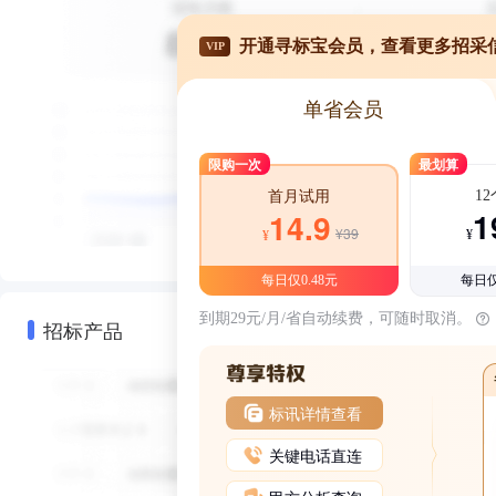
开通寻标宝会员，查看更多招采
VIP
单省会员
限购一次
最划算
1
首月试用
1
14.9
¥39
¥
¥
每日仅0.48元
每日仅
到期29元/月/省自动续费，可随时取消。
招标产品
标讯详情查看
关键电话直连