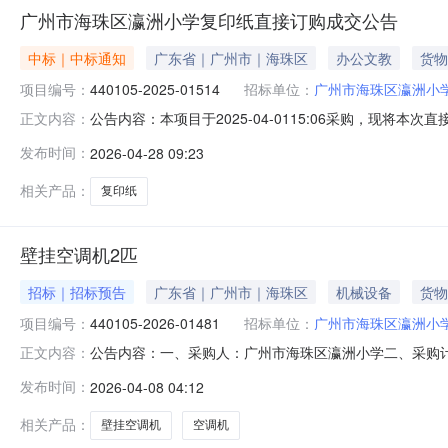
广州市海珠区瀛洲小学复印纸直接订购成交公告
中标｜中标通知
广东省｜广州市｜海珠区
办公文教
货物
项目编号：
440105-2025-01514
招标单位：
广州市海珠区瀛洲小
公告内容：本项目于2025-04-0115:06采购，现将本次
正文内容：
01514二、成交信息成交供应商：广州普睐新贸易有限公
发布时间：
2026-04-28 09:23
鸟,知音鸟80克A4复印纸10包/箱500张/包（单价元/箱）,80g
相关产品：
复印纸
壁挂空调机2匹
招标｜招标预告
广东省｜广州市｜海珠区
机械设备
货物
项目编号：
440105-2026-01481
招标单位：
广州市海珠区瀛洲小
公告内容：一、采购人：广州市海珠区瀛洲小学二、采购计划编
正文内容：
9160.00六、需求时间：七、采购方式：9八、备案时间：2026-
发布时间：
2026-04-08 04:12
相关产品：
壁挂空调机
空调机