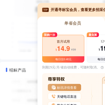
开通寻标宝会员，查看更多招采
VIP
单省会员
限购一次
最划算
1
首月试用
1
14.9
¥39
¥
¥
每日仅0.48元
每日仅
到期29元/月/省自动续费，可随时取消。
招标产品
标讯详情查看
关键电话直连