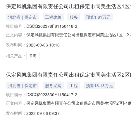
保定风帆集团有限责任公司出租保定市同美生活区1区1-
河北省｜保定市
工程建筑
服务
预算1.61万元
项目编号：
DSCQ202378F81150418-2
保定风帆集团有限责任公司出租保定市同美生活区1区1-2-
正文内容：
DSCQ202378F81150418-2挂牌价格16,080元
发布时间：
2023-09-06 10:16
合承租否是否涉及优先权不涉及标的基本信息标的简介出租标的
相关产品：
住宅
保定风帆集团有限责任公司出租保定市同美生活区2区I-
河北省｜保定市
服务采购
工程
预算13.13万元
项目编号：
DSCQ2023330F1150417-2
保定风帆集团有限责任公司出租保定市同美生活区2区I-4底商1
正文内容：
挂牌价格131,360元/年价格说明——挂牌公告期自公告之日
发布时间：
2023-09-06 09:37
涉及标的基本信息标的简介出租标的为保定市同美生活区2区I