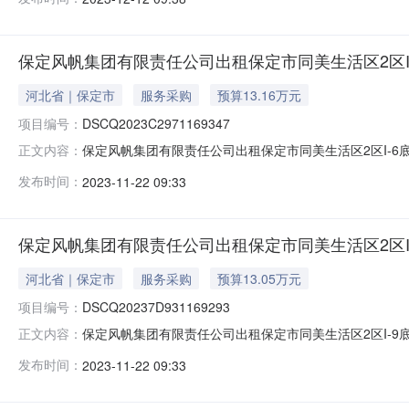
涉及标的基本信息标的简介标的为保定风帆集团有限责任公司
保定风帆集团有限责任公司出租保定市同美生活区2区I-
河北省｜保定市
服务采购
预算13.16万元
项目编号：
DSCQ2023C2971169347
保定风帆集团有限责任公司出租保定市同美生活区2区I-6底商1
正文内容：
牌价格131,620元/年价格说明——挂牌公告期自公告之日起
发布时间：
2023-11-22 09:33
及标的基本信息标的简介标的为保定风帆集团有限责任公司出
保定风帆集团有限责任公司出租保定市同美生活区2区I-
河北省｜保定市
服务采购
预算13.05万元
项目编号：
DSCQ20237D931169293
保定风帆集团有限责任公司出租保定市同美生活区2区I-9底商1
正文内容：
牌价格130,550元/年价格说明——挂牌公告期自公告之日起
发布时间：
2023-11-22 09:33
及标的基本信息标的简介标的为保定风帆集团有限责任公司出