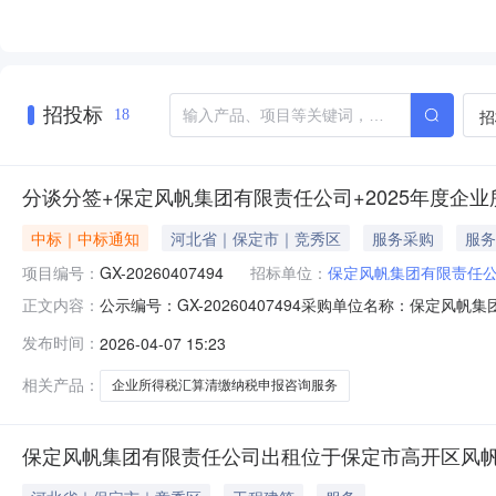
招投标
招
18
分谈分签+保定风帆集团有限责任公司+2025年度企
中标｜中标通知
河北省｜保定市｜竞秀区
服务采购
服务
项目编号：
GX-20260407494
招标单位：
保定风帆集团有限责任
公示编号：GX-20260407494采购单位名称：保
正文内容：
附件说明15616162025年度企业所得税汇算清缴纳税申报咨询服
发布时间：
2026-04-07 15:23
市中翰泽业税务师事务所有限公司直接采购原因：（七）单
相关产品：
企业所得税汇算清缴纳税申报咨询服务
保定风帆集团有限责任公司出租位于保定市高开区风帆路4