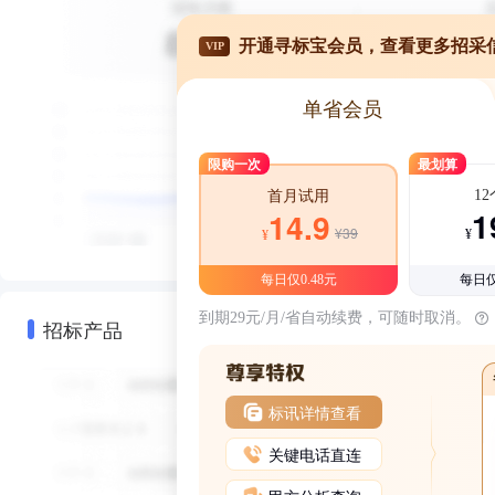
开通寻标宝会员，查看更多招采
VIP
单省会员
限购一次
最划算
1
首月试用
1
14.9
¥39
¥
¥
每日仅0.48元
每日仅
到期29元/月/省自动续费，可随时取消。
招标产品
标讯详情查看
关键电话直连