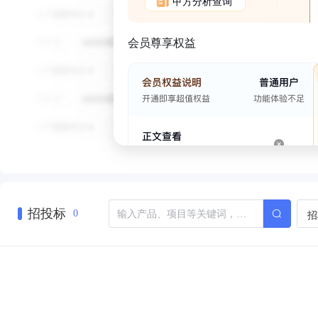
甲方分析查询
会员尊享权益
招投标
招
0