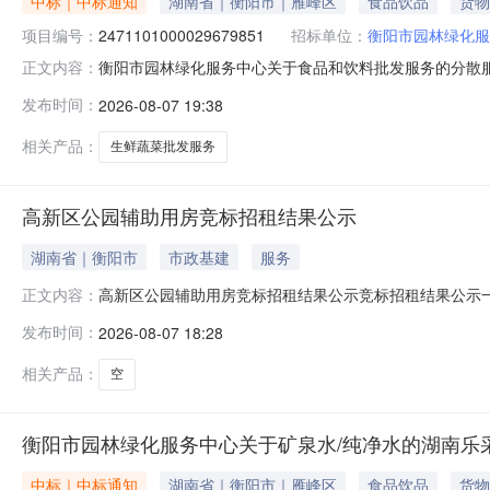
中标｜中标通知
湖南省｜衡阳市｜雁峰区
食品饮品
货物
项目编号：
2471101000029679851
招标单位：
衡阳市园林绿化服
衡阳市园林绿化服务中心关于食品和饮料批发服务的分散服务市
正文内容：
衡阳市园林绿化服务中心关于食品和饮料批发服务的分散服务市场
发布时间：
2026-08-07 19:38
报价起止时间：-二、采购单位信息采购单位名称：衡阳市园
相关产品：
生鲜蔬菜批发服务
高新区公园辅助用房竞标招租结果公示
湖南省｜衡阳市
市政基建
服务
高新区公园辅助用房竞标招租结果公示竞标招租结果公示
正文内容：
价、价高者得开标时间：2026年8月3日开标地点：衡
发布时间：
2026-08-07 18:28
年租金成交价格（元）1平湖公园钰龙馆1805周中国60800.
四、异议受
相关产品：
空
衡阳市园林绿化服务中心关于矿泉水/纯净水的湖南乐
中标｜中标通知
湖南省｜衡阳市｜雁峰区
食品饮品
货物