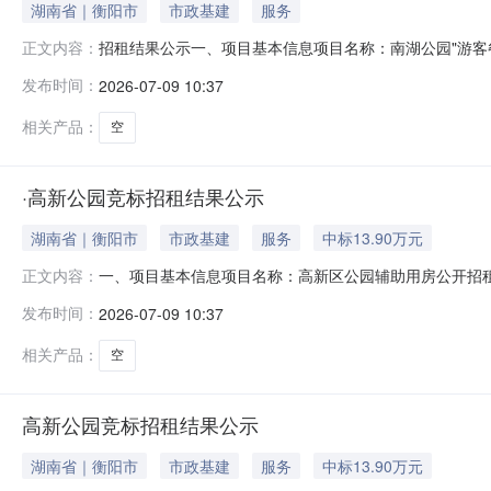
湖南省｜衡阳市
市政基建
服务
招租结果公示一、项目基本信息项目名称：南湖公园"游客
正文内容：
地点：衡阳市园林绿化服务中心南湖公园管理科会议室二
发布时间：
2026-07-09 10:37
4836王琪涛116180.00三、公示期限公示期为3个工
招租单位提交质疑
相关产品：
空
·高新公园竞标招租结果公示
湖南省｜衡阳市
市政基建
服务
中标13.90万元
一、项目基本信息项目名称：高新区公园辅助用房公开招租
正文内容：
园林绿化服务中心高新公园管理科会议室二、竞租结果经现
发布时间：
2026-07-09 10:37
车管理公司60000.002啡凡大咖3805湖南京物互联网科技有限
相关产品：
空
高新公园竞标招租结果公示
湖南省｜衡阳市
市政基建
服务
中标13.90万元