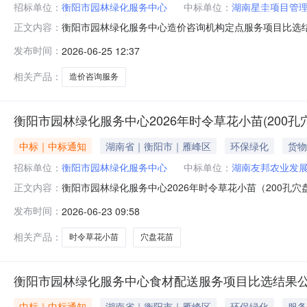
招标单位：
衡阳市园林绿化服务中心
中标单位：
湖南星圭项目管
衡阳市园林绿化服务中心造价咨询机构定点服务项目比选结
正文内容：
下：第一中选候选人：湖南星圭项目管理有限公司第二中选
发布时间：
2026-06-25 12:37
日-2026年6月29日）。公示期间如有异议，请按相
人，若第一中选候选人自愿放弃则顺
相关产品：
造价咨询服务
衡阳市园林绿化服务中心2026年时令草花小苗(200
中标｜中标通知
湖南省｜衡阳市｜雁峰区
环保绿化
货物
招标单位：
衡阳市园林绿化服务中心
中标单位：
湖南友邦农业发
衡阳市园林绿化服务中心2026年时令草花小苗（200孔穴
正文内容：
月18日结束，现将中标候选人公示如下：第一中标候选
发布时间：
2026-06-23 09:58
四中标候选人：佛山市南海区金彩蝶园艺有限公司公示期三个
向招标人书面提出
相关产品：
时令草花小苗
穴盘花苗
衡阳市园林绿化服务中心食材配送服务项目比选结果
中标｜中标通知
湖南省｜衡阳市｜雁峰区
环保绿化
服务