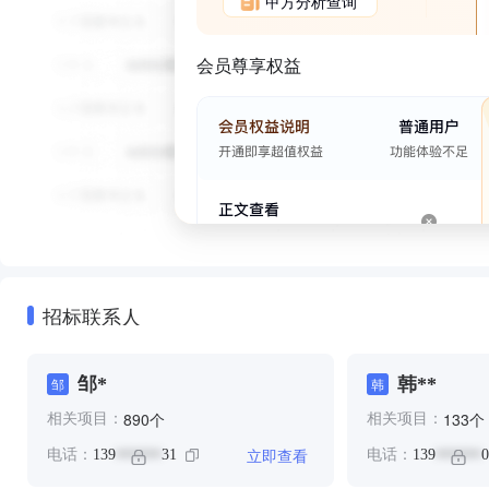
甲方分析查询
会员尊享权益
招标联系人
邹*
韩**
邹
韩
个
个
890
133
相关项目：
相关项目：
立即查看
电话：
139
31
电话：
139
0
******
******