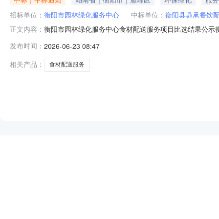
招标单位：
衡阳市园林绿化服务中心
中标单位：
衡阳县鼎承餐饮
衡阳市园林绿化服务中心食材配送服务项目比选结果公示衡
正文内容：
人：衡阳县鼎承餐饮配送有限公司第二中选候选人：湖南鲸品
发布时间：
2026-06-23 08:47
日）。公示期间如有异议，请按相关规定向比选方书面提
选人自愿放弃则顺位递补（依此类推）
相关产品：
食材配送服务
NEW
HOT
5折起