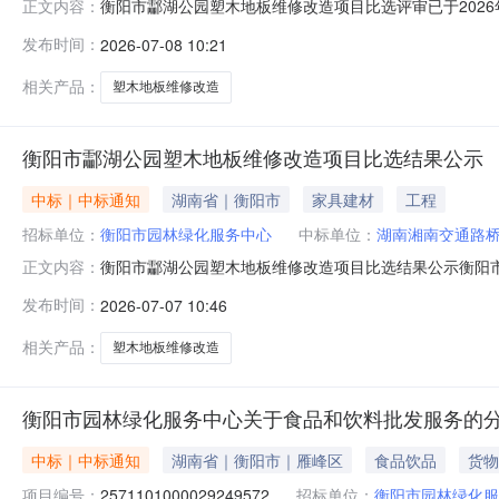
衡阳市酃湖公园塑木地板维修改造项目比选评审已于202
正文内容：
建设工程有限公司第三中选候选人：湖南信实建筑工程有限公
发布时间：
2026-07-08 10:21
逾期不予受理。公示期满对中选候选人若无异议，比选方
服务中心地址：衡阳市酃湖公园
相关产品：
塑木地板维修改造
衡阳市酃湖公园塑木地板维修改造项目比选结果公示
中标｜中标通知
湖南省｜衡阳市
家具建材
工程
招标单位：
衡阳市园林绿化服务中心
中标单位：
湖南湘南交通路
衡阳市酃湖公园塑木地板维修改造项目比选结果公示衡阳市
正文内容：
南交通路桥工程有限公司第二中选候选人：衡阳湘驰建设工程
发布时间：
2026-07-07 10:46
间如有异议，请按相关规定向比选方书面提出意见，逾期
则顺位递补（以此类推）。比选
相关产品：
塑木地板维修改造
衡阳市园林绿化服务中心关于食品和饮料批发服务的
中标｜中标通知
湖南省｜衡阳市｜雁峰区
食品饮品
货物
项目编号：
2571101000029249572
招标单位：
衡阳市园林绿化服