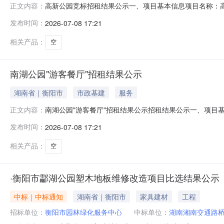
高新公园竞标招租结果公示一、项目基本信息项目名称：高
正文内容：
7月3日开标地点：衡阳市园林绿化服务中心高新公园管
发布时间：
2026-07-08 17:21
停车场72005湖南磐泊停车管理公司60000.002啡凡大咖3
相关产品：
空
南湖公园"游客餐厅"招租结果公示
湖南省｜衡阳市
市政基建
服务
南湖公园"游客餐厅"招租结果公示招租结果公示一、项目
正文内容：
得开标时间：2026年6月30日开标地点：衡阳市园林
发布时间：
2026-07-08 17:21
价格（元）1南湖公园？游客餐厅4836王琪涛116180.
果有异议，
相关产品：
空
·衡阳市酃湖公园塑木地板维修改造项目比选结果公示
中标｜中标通知
湖南省｜衡阳市
家具建材
工程
招标单位：
衡阳市园林绿化服务中心
中标单位：
湖南湘南交通路