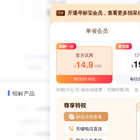
开通寻标宝会员，查看更多招采
VIP
单省会员
限购一次
最划算
1
首月试用
1
14.9
¥39
¥
¥
每日仅0.48元
每日仅
到期29元/月/省自动续费，可随时取消。
招标产品
标讯详情查看
关键电话直连