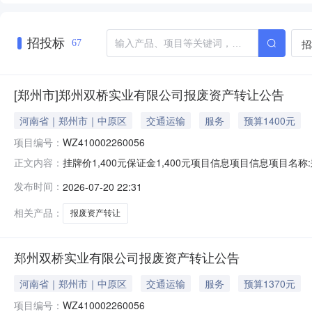
招投标
招
67
[郑州市]郑州双桥实业有限公司报废资产转让公告
河南省｜郑州市｜中原区
交通运输
服务
预算1400元
项目编号：
WZ410002260056
挂牌价1,400元保证金1,400元项目信息项目信息项目名称:郑
正文内容：
资产转让方式:整体转让标的信息标的信息看样联系人:孙先生
发布时间：
2026-07-20 22:31
公司评估报告书编号:豫恒之信评报字（2026）第059号评估基
相关产品：
报废资产转让
郑州双桥实业有限公司报废资产转让公告
河南省｜郑州市｜中原区
交通运输
服务
预算1370元
项目编号：
WZ410002260056