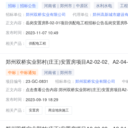
招标｜招标公告
河南省｜郑州市｜中原区
水利水电
工程
招标单位：
郑州双桥实业有限公司
代理单位：
郑州高新城市建设
岳岗安置房B-02-01项目供配电工程招标公告岳岗安置房B
正文内容：
区管理委员会批准建设，投资项目统一代码：2205-4101
发布时间：
2023-11-07 10:49
况与招标范围2.1项目名称：岳岗安置房B-02-01项目
相关产品：
供配电工程
郑州双桥实业郭村(庄王)安置房项目A2-02-02、A2-04-
中标｜中标通知
河南省｜郑州市
项目编号：
23-GC-0831
招标单位：
郑州双桥实业有限公司
中
点击查看公告内容:郑州双桥实业郭村(庄王)安置房项目A2-02-0
正文内容：
A2-04-02、B1-02-05、B1-02-03商业地块施工中标结
发布时间：
2023-09-19 18:29
编号：23-GC-0831）一、中标人信息：标段(包)[001]
相关产品：
安置房
商业地块施工