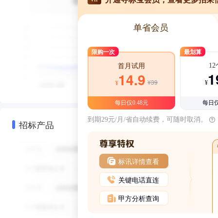
单省会员
限购一次
最划算
1
首月试用
1
14.9
¥39
¥
¥
每日仅0.48元
每日仅
到期29元/月/省自动续费，可随时取消。
招标产品
标讯详情查看
关键电话直连
甲方分析查询