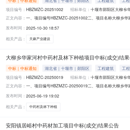
中标｜中标通知
湖北省｜十堰市｜郧阳区
工程建筑
工程
项目编号：
HBZMZC-20251002
招标单位：
十堰市郧阳区大柳乡
一、项目编号HBZMZC-20251002二、项目名称
正文内容：
五堰街办朝阳中路59号3幢1-30-2中标（成交）金额：
发布时间：
2025-10-30 18:57
体详见工程量清单。施工工期：30日历天项目经理：任娟执业
相关产品：
天麻产业建设
大柳乡华家河村中药村及林下种植项目中标(成交)结果
中标｜中标通知
湖北省｜十堰市｜郧阳区
工程建筑
工程
项目编号：
HBZMZC-20250019
招标单位：
十堰市郧阳区大柳乡
一、项目编号HBZMZC-20250019二、项目名称
正文内容：
箭区五堰街办朝阳中路59号3幢1-30-2中标（成交）金
发布时间：
2025-06-19 19:02
部工作内容，具体详见工程量清单。施工工期：30日历天项目
相关产品：
中药村及林下种植
安阳镇居峪村中药材加工项目中标(成交)结果公告