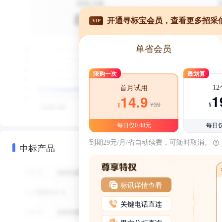
开通寻标宝会员，查看更多招采
VIP
单省会员
限购一次
最划算
1
首月试用
1
14.9
¥39
¥
¥
每日仅0.48元
每日仅
到期29元/月/省自动续费，可随时取消。
中标产品
标讯详情查看
关键电话直连