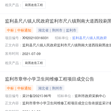
相关产品：
刷黑改造工程
监利县尺八镇人民政府监利市尺八镇荆南大道西段刷
中标｜中标通知
湖北省｜荆州市｜监利市
项目编号：
XH20210316031
招标单位：
监利县尺八镇人民政府
监利县尺八镇人民政府监利市尺八镇荆南大道西段刷黑改
正文内容：
XH20210316031四、项目名称：监利市尺八镇荆
发布时间：
2021-07-09
方式：139975766994、供应商（乙方）：监利市翔
务要求）：90日历天3、
相关产品：
刷黑改造工程
监利市章华小学卫生间维修工程项目成交公告
中标｜中标通知
湖北省｜荆州市
项目编号：
采计备[2021]-96号
招标单位：
监利市政府采购中心
监利市章华小学卫生间维修工程项目成交公告依据监采计备[
正文内容：
如下：一、项目编号：JLCGZX2021-F04二、项目名称