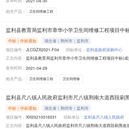
发布时间：
2021-04-30
hubei.gov.cn/）监利县公共资源交易信息网（http://z
相关产品：
卫生间维修工程
监利县教育局监利市章华小学卫生间维修工程项目中标
中标｜中标通知
湖北省｜荆州市｜监利市
项目编号：
JLCGZX2021-F04
招标单位：
监利县政府采购中心
监利县教育局监利市章华小学卫生间维修工程项目中标(成交)
正文内容：
号JLCGZX2021-F04二、采购计划备案号监采计备
发布时间：
2021-04-29
供应商地址：湖北省荆州市监利市容城镇民主路470号中
相关产品：
卫生间维修工程
卫生间维修
监利县尺八镇人民政府监利市尺八镇荆南大道西段刷黑
中标｜中标通知
湖北省｜荆州市｜监利市
项目编号：
XH20210316031
招标单位：
监利县尺八镇人民政府
监利县尺八镇人民政府监利市尺八镇荆南大道西段刷黑改造工程
正文内容：