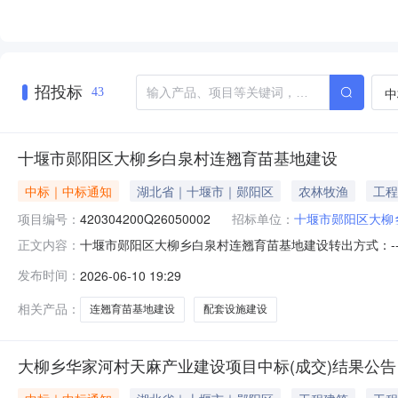
招投标
中
43
十堰市郧阳区大柳乡白泉村连翘育苗基地建设
中标｜中标通知
湖北省｜十堰市｜郧阳区
农林牧渔
工程
项目编号：
420304200Q26050002
招标单位：
十堰市郧阳区大柳
十堰市郧阳区大柳乡白泉村连翘育苗基地建设转出方式：--项
正文内容：
1.01%报名信息报名开始时间：2026-05-2308:30:00
发布时间：
2026-06-10 19:29
价开始时间：2026-06-0815:00:00竞价结束时间：-
相关产品：
连翘育苗基地建设
配套设施建设
大柳乡华家河村天麻产业建设项目中标(成交)结果公告