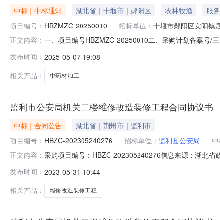
中标｜中标通知
湖北省｜十堰市｜郧阳区
农林牧渔
服务
项目编号：
HBZMZC-20250010
招标单位：
十堰市郧阳区安阳镇
一、项目编号HBZMZC-20250010二、采购计划
正文内容：
北省十堰市茅箭区五堰街办朝阳中路59号3幢1-30-2中
发布时间：
2025-05-07 19:08
作内容，具体详见工程量清单。施工工期：30日历天项目经理
相关产品：
中药材加工
监利市公安局机关二楼维修改造装修工程合同协议书
中标｜合同公告
湖北省｜荆州市｜监利市
项目编号：
HBZC-202305240276
招标单位：
监利县公安局
中
采购项目编号：HBZC-202305240276信息来源：湖
正文内容：
采购人名称监利县公安局中标（成交）供应商名称监利市翔鸿建筑
发布时间：
2023-05-31 10:44
相关产品：
维修改造装修工程