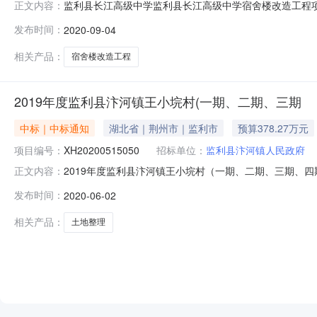
监利县长江高级中学监利县长江高级中学宿舍楼改造工程项目中
正文内容：
一、项目编号JLCGZX2020-F13二、采购计划备案
发布时间：
2020-09-04
建筑工程有限公司供应商地址：监利县容城镇民主路470
工期
相关产品：
宿舍楼改造工程
2019年度监利县汴河镇王小垸村(一期、二期、三期
中标｜中标通知
湖北省｜荆州市｜监利市
预算378.27万元
项目编号：
XH20200515050
招标单位：
监利县汴河镇人民政府
2019年度监利县汴河镇王小垸村（一期、二期、三期、
正文内容：
理有限公司监利分公司受监利县汴河镇人民政府的委托，就
发布时间：
2020-06-02
标，现就本次招标的中标结果公告如下：一、采购项目名称：
三、采购预算：378
相关产品：
土地整理