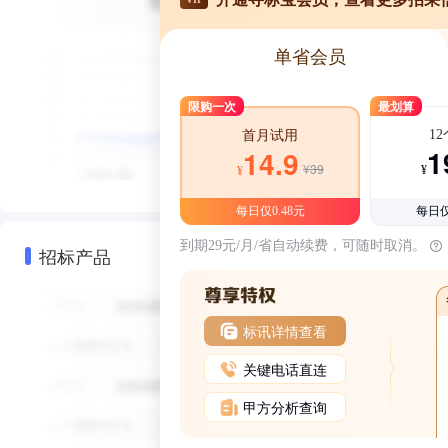
单省会员
限购一次
最划算
1
首月试用
1
14.9
¥39
¥
¥
每日仅0.48元
每日仅
到期29元/月/省自动续费，可随时取消。
招标产品
标讯详情查看
关键电话直连
甲方分析查询