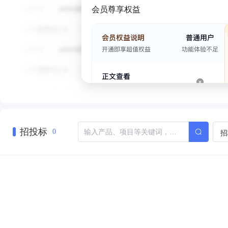
会员尊享权益
招投标
招
0