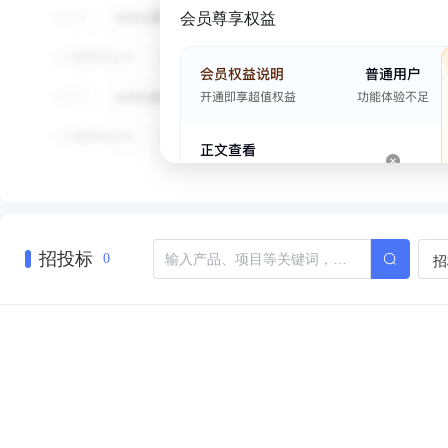
会员尊享权益
招投标
招
0