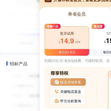
单省会员
限购一次
最划算
1
首月试用
1
14.9
¥39
¥
¥
每日仅0.48元
每日仅
到期29元/月/省自动续费，可随时取消。
招标产品
标讯详情查看
关键电话直连
甲方分析查询