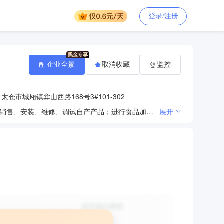
登录/注册
企业全景
取消收藏
监控
：
太仓市城厢镇弇山西路168号3#101-302
生产粮食、肉食品、水产品的保鲜、干燥、加工新设备及其配套产品；从事农产品、肉产品加工新技术；销售、安装、维修、调试自产产品；进行食品加工机械及工艺的技术咨询；销售自产产品。从事与本企业生产同类产品的商业批发、佣金代理（拍卖除外）及进出口业务；道路普通货物运输；自有房屋租赁。（以上商品进出口不涉及国营贸易、进出口配额许可证、出口配额招标、出口许可证等专项管理的商品）（依法须经批准的项目，经相关部门批准后方可开展经营活动）
展开