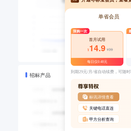
单省会员
限购一次
首月试用
14.9
¥39
¥
每日仅0.48元
到期29元/月/省自动续费，可随
招标产品
标讯详情查看
关键电话直连
甲方分析查询