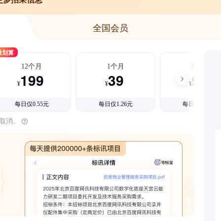
全国会员
最划算
12个月
1个月
3个月
199
39
99
¥
¥
¥
每日仅0.55元
每日仅1.26元
每日仅1.08元
时取消。