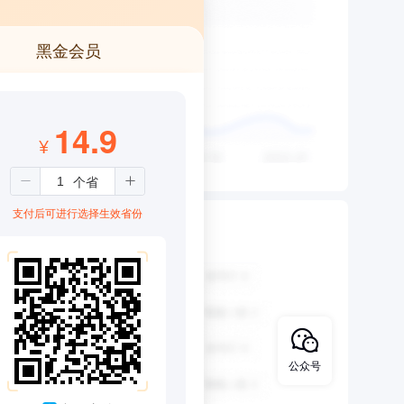
黑金会员
14.9
¥
支付后可进行选择生效省份
公众号