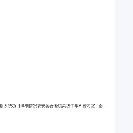
广播系统项目详细情况农安县合隆镇高级中学AI智习室、触控
单位：农安县合隆镇高级中学采购项目名称：农安县合隆镇高
需求概况：触控一体机21台、室外LED屏15平、校园网和广