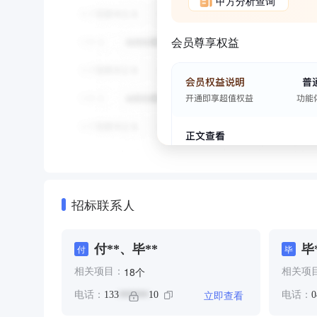
甲方分析查询
会员尊享权益
招标联系人
付**、毕**
毕
付
毕
个
18
相关项目：
相关项
立即查看
电话：
133
10
电话：
0
******