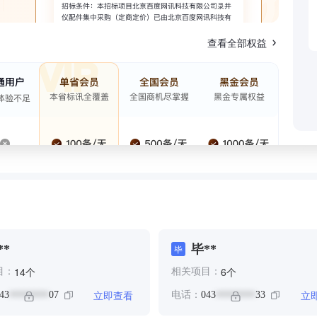
查看全部权益
**
毕**
毕
个
个
14
6
目：
相关项目：
立即查看
立
43
07
电话：
043
33
********
********