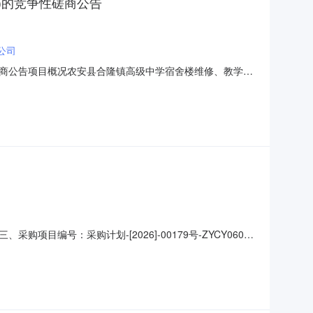
)的竞争性磋商公告
公司
商公告项目概况农安县合隆镇高级中学宿舍楼维修、教学楼
（北京时间）前提交响应文件。一、项目基本情况项目编号：采
方式：竞争性磋商预算金额（元）：1888734.08最高限价
号：采购计划-[2026]-00179号-ZYCY0602
34.08(元)八、废标理由：标项1：有效供应商不足三家九、
商认为该采购结果和采购过程等使自己的权益受到损害的，可