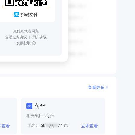
扫码支付
支付则代表同意
交易服务协议
｜
用户协议
发票获取
查看更多
付**
付
个
3
相关项目：
即查看
立即查看
电话：
150
77
******