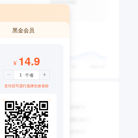
黑金会员
14.9
¥
支付后可进行选择生效省份