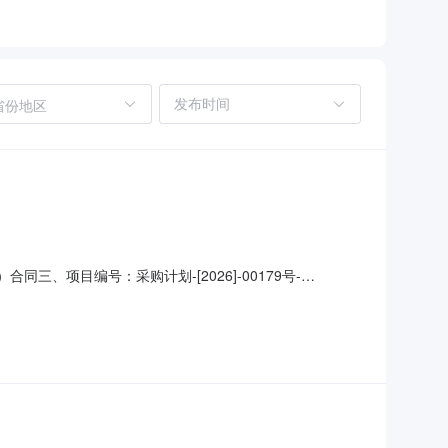
省份地区
三、项目编号：采购计划-[2026]-00179号-
方）：农安县合隆镇高级中学地址：合隆镇文化路188号联
18088658222六、合同主体信息1.主要标的信