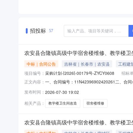
招投标
57
农安县合隆镇高级中学宿舍楼维修、教学楼卫生
中标｜合同公告
吉林省｜长春市｜农安县
工程建
项目编号：
采购计划-[2026]-00179号-ZYCY0608
招标
一、合同编号：11N42396902420261二
正文内容：
ZYCY0608四、项目名称：农安县合隆镇高
发布时间：
2026-07-30 19:02
系方式：0431-83431307供应商（乙方）
相关产品：
教学楼卫生间改造
宿舍楼维修
农安县合隆镇高级中学宿舍楼维修、教学楼卫生