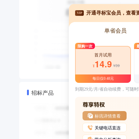
开通寻标宝会员，查看
VIP
单省会员
限购一次
首月试用
14.9
¥39
¥
每日仅0.48元
到期29元/月/省自动续费，可随
招标产品
标讯详情查看
关键电话直连