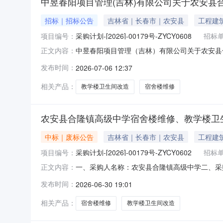
中昱春阳项目管理(吉林)有限公司关于农安县
招标｜招标公告
吉林省｜长春市｜农安县
工程建
项目编号：
采购计划-[2026]-00179号-ZYCY0608
招标
中昱春阳项目管理（吉林）有限公司关于农安县
正文内容：
卫生间改造项目（二次）采购项目的潜在供应商应
发布时间：
2026-07-06 12:37
购计划-[2026]-00179号-ZYCY060
（元）
相关产品：
教学楼卫生间改造
宿舍楼维修
农安县合隆镇高级中学宿舍楼维修、教学楼卫
中标｜废标公告
吉林省｜长春市｜农安县
工程建
项目编号：
采购计划-[2026]-00179号-ZYCY0602
招标
一、采购人名称：农安县合隆镇高级中学二、采购项
正文内容：
四、采购组织类型：分散采购五、采购方式：竞争性
发布时间：
2026-06-30 19:01
评审小组成员名单：赵志，夏轶梅，张彦财十、
以自
相关产品：
宿舍楼维修
教学楼卫生间改造