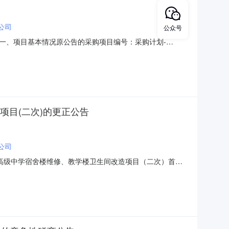
公司
公众号
一、项目基本情况原公告的采购项目编号：采购计划-
）首次公告日期：2026年07月06日二、更正信息更正事项：
26年07月07日三、其他补充事宜无四、对本次公告提出询
项目(二次)的更正公告
公司
合隆镇高级中学宿舍楼维修、教学楼卫生间改造项目（二次）首次
工程量清单上传工程量清单上传工程量清单更正日期：2026
学地址：吉林省长春市宽城区合隆镇合滨路7777号联系方