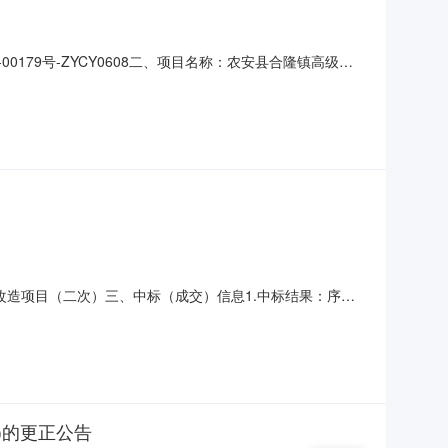
179号-ZYCY0608二、项目名称：农安县合隆镇高级中
交）金额评审总得分1吉林同泰建设工程有限公司经济开发
要标的信息工程类主要标的信息：序号标项名称标的名称施工范围
卫生间改造项目（二次）三、中标（成交）信息1.中标结果：序号
60926.22（元）91.162.废标结果:序号标项名称废
1农安县合隆镇高级中学宿舍楼维修、教学楼卫生间改造项
)的更正公告