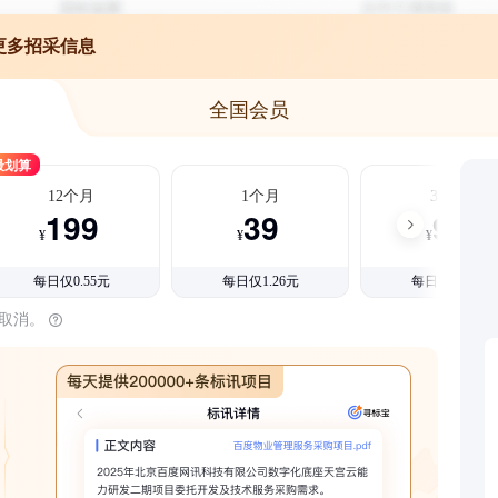
更多招采信息
全国会员
最划算
12个月
1个月
3个月
199
39
99
¥
¥
¥
每日仅0.55元
每日仅1.26元
每日仅1.08元
时取消。