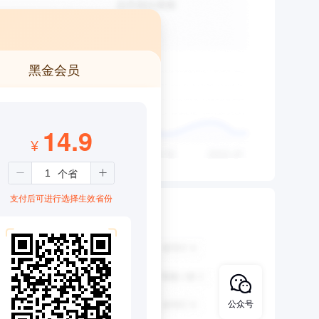
黑金会员
14.9
¥
支付后可进行选择生效省份
公众号