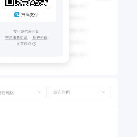
扫码支付
支付则代表同意
交易服务协议
｜
用户协议
发票获取
省份地区