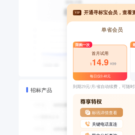
开通寻标宝会员，查看
VIP
单省会员
限购一次
首月试用
14.9
¥39
¥
每日仅0.48元
到期29元/月/省自动续费，可随
招标产品
标讯详情查看
关键电话直连