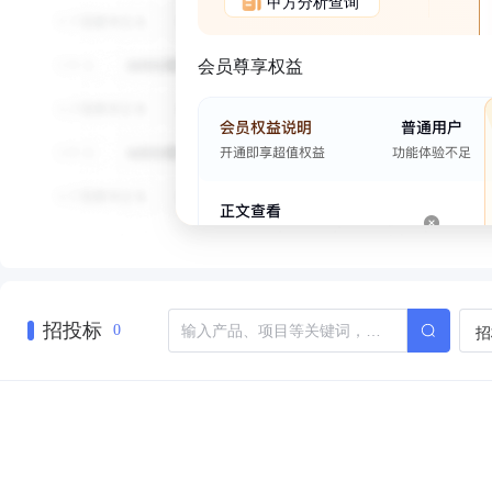
甲方分析查询
会员尊享权益
招投标
招
0