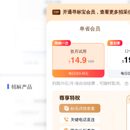
开通寻标宝会员，查看更多招采
VIP
单省会员
限购一次
最划算
1
首月试用
1
14.9
¥39
¥
¥
每日仅0.48元
每日仅
到期29元/月/省自动续费，可随时取消。
招标产品
标讯详情查看
关键电话直连