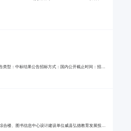
：河北省招标产品：房屋建筑工程监理乙级所属行业：;建筑工程;
工程综合楼、图书信息中心监理建
号：公告类型：中标结果公告招标方式：国内公开截止时间：招标
3160104-001所属地区威县工程名称威县职业技术教育
性质设计招标计划开工日期2016-11-30计划竣工日期
）工程综合楼、图书信息中心设计建设单位威县弘德教育发展投资