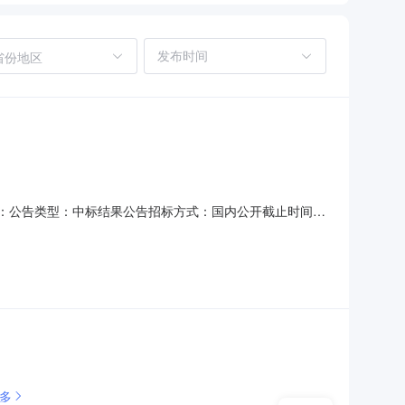
省份地区
目编号：公告类型：中标结果公告招标方式：国内公开截止时间：
533160121-001所属地区威县工程名称威县职业技术
招标招标性质施工招标计划开工日期2017-02-15计划
多