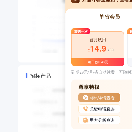
单省会员
限购一次
首月试用
14.9
¥39
¥
每日仅0.48元
到期29元/月/省自动续费，可随
招标产品
标讯详情查看
关键电话直连
甲方分析查询