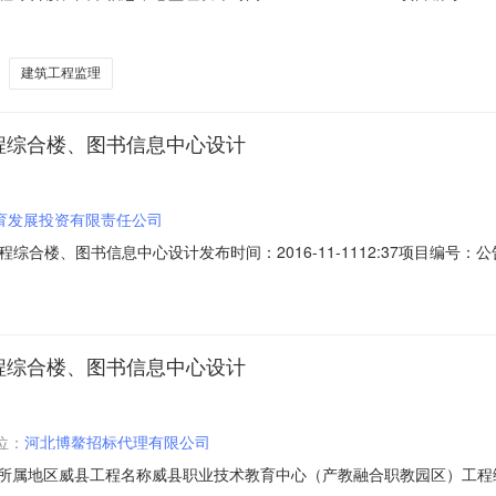
7-01-2100:00:00招标机构：河北博鳌招标代理有限公司招标地区
2-001所属地区威县工程名称威县职业技术教育中心（产教融合职教园区）
建筑工程监理
程综合楼、图书信息中心设计
育发展投资有限责任公司
合楼、图书信息中心设计发布时间：2016-11-1112:37项目编
招标产品：图书所属行业：;图书音像;中标公示详细情况工程编码13053
中心设计建设单位威县弘德教育发展投资有限责任公司招标方式公开招标招标
程综合楼、图书信息中心设计
位：
河北博鳌招标代理有限公司
4-001所属地区威县工程名称威县职业技术教育中心（产教融合职教园区