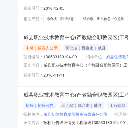
型：招标公告招标方式：国内公开截止时间：201
发布时间：
2016-12-05
招标公告详细情况工程编码13053316012
相关产品：
综合楼、图书信息
综合楼、图书信息中心监理
威县职业技术教育中心(产教融合职教园区)工
中标｜候选人公示
河北省｜邢台市｜威县
项目编号：
130533160104-001
招标单位：
威县弘德教
威县职业技术教育中心（产教融合职教园区）工程综
正文内容：
机构：河北博鳌招标代理有限公司招标地区：河北省
发布时间：
2016-11-11
中心（产教融合职教园区）工程综合楼、图书信息
201
威县职业技术教育中心(产教融合职教园区)工
招标｜招标公告
河北省｜邢台市｜威县
工程建筑
招标单位：
威县弘德教育发展投资有限责任公司
代理单
招标公告详细情况工程编码13053316010
正文内容：