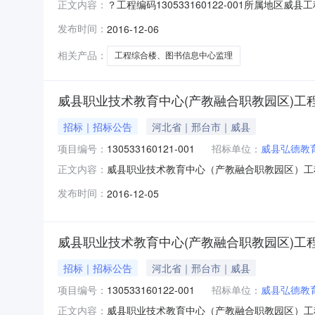
？工程编码130533160122-001所属
正文内容：
程地点腾飞路以东、思源学校西侧、顺城路南侧、
发布时间：
2016-12-06
代理有限公司投标资质要求暂无详细资质要求，
管部门核发的建筑工程监
相关产品：
工程综合楼、图书信息中心监理
威县职业技术教育中心(产教融合职教园区)工
招标｜招标公告
河北省｜邢台市｜威县
项目编号：
130533160121-001
招标单位：
威县弘德教
威县职业技术教育中心（产教融合职教园区）工程综合楼、
正文内容：
告类型：招标公告招标方式：国内公开截止时间：2
发布时间：
2016-12-05
业：;建筑工程;招标公告详细情况工程编码130
威县职业技术教育中心(产教融合职教园区)工
招标｜招标公告
河北省｜邢台市｜威县
项目编号：
130533160122-001
招标单位：
威县弘德教
威县职业技术教育中心（产教融合职教园区）工程综合楼、
正文内容：