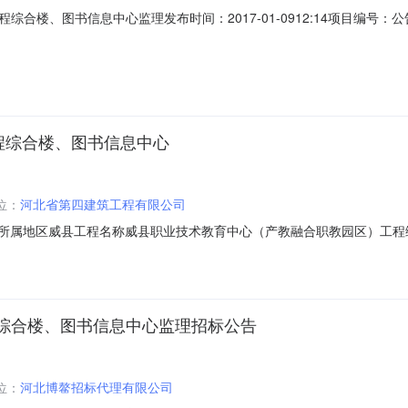
合楼、图书信息中心监理发布时间：2017-01-0912:14项目编
理有限公...招标地区：河北省招标产品：图书所属行业：;图书音像;中标公
职教园区）工程综合楼、图书信息中心监理建设单位威县弘德教育发展投
程综合楼、图书信息中心
位：
河北省第四建筑工程有限公司
1-001所属地区威县工程名称威县职业技术教育中心（产教融合职教园区
计划开工日期2017-02-15计划竣工日期2018-08-18资金来源自
程有限公司第2中标候选人河北新大地建设工程有限公司第3中标候选人石
综合楼、图书信息中心监理招标公告
位：
河北博鳌招标代理有限公司