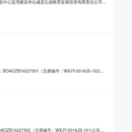
图书信息中心监理建设单位威县弘德教育发展投资有限责任公司工
围施工图纸范围内的全部内容监理招标代理单位河北博鳌招标
查必要合格条件本次招标要求具备独立法人资格，建设行政主
B16227501（交易编号：WXJY-2016JS-102)公
地区：河北省招标产品：房屋建筑工程施工总承包二级所属行
融合职教园区）工程综合楼、图书信息
6227502（交易编号：WXJY-2016JS-101)公告类