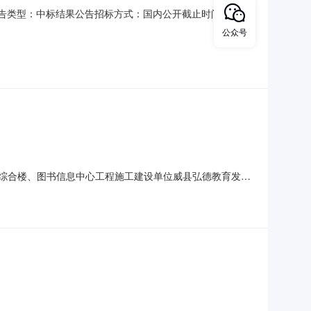
号：公告类型：中标结果公告招标方式：国内公开截止时间：招标
示详细情况工程编码130533160122-001所属地区
公众号
资有限责任公司招标方式公开招标招标性质施工招标计划开
）工程综合楼、图书信息中心工程施工建设单位威县弘德教育发展
筹及财政配套建筑总面积33010.3平方米代理单位河北博鳌招标
家庄中诚建筑集团有限公司中标范围工程量清单内全部工程