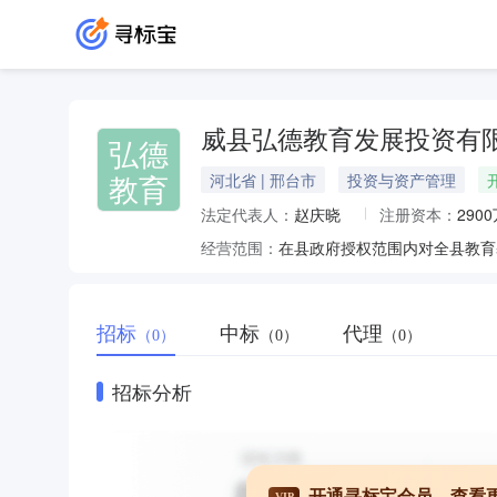
威县弘德教育发展投资有
弘德
教育
河北省 | 邢台市
投资与资产管理
法定代表人：
赵庆晓
注册资本：
290
经营范围：
招标
中标
代理
（0）
（0）
（0）
招标分析
开通寻标宝会员，查看
VIP