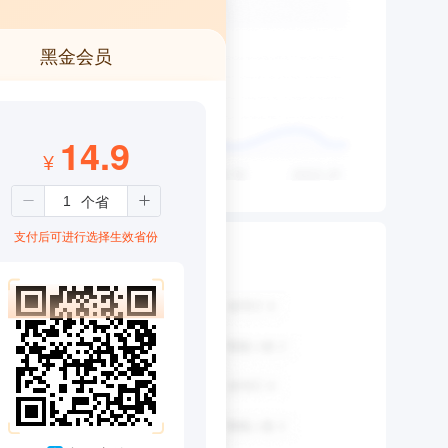
黑金会员
14.9
¥
支付后可进行选择生效省份