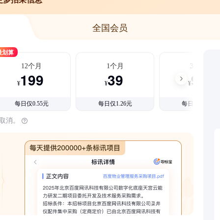
全国会员
最划算
12个月
1个月
3个月
199
39
99
¥
¥
¥
每日仅0.55元
每日仅1.26元
每日仅1.08元
时取消。