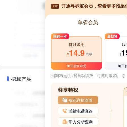
开通寻标宝会员，查看更多招采
VIP
单省会员
限购一次
最划算
1
首月试用
1
14.9
¥39
¥
¥
每日仅0.48元
每日仅
到期29元/月/省自动续费，可随时取消。
招标产品
标讯详情查看
关键电话直连
甲方分析查询