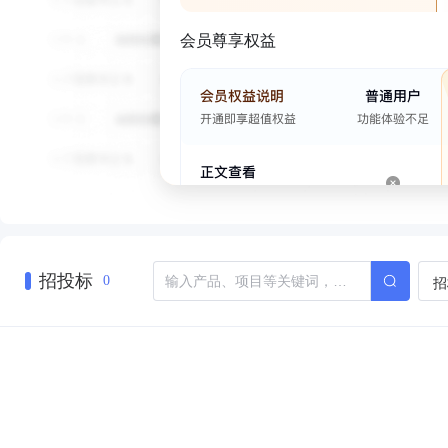
会员尊享权益
招投标
招
0