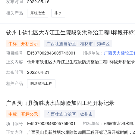
发布时间：
2022-05-16
限公司;项目负责人:;报价:12898773.37元/%;工期:24
相关产品：
系统改造
排水
钦州市钦北区大寺江卫生院段防洪整治工程II标段开标
中标｜开标公示
广西壮族自治区｜桂林市｜秀峰区
项目编号：
E4507002846005743001
招标单位：
广西天力建设工
钦州市钦北区大寺江卫生院段防洪整治工程II标段开标记录开标时间：
正文内容：
2111:00开标记录内容投标人名称:测试投标单位B;项目负责
发布时间：
2022-04-21
限公司;项目负责人:;报价:0.00元/%;工期:日历天;质量要
相关产品：
防洪整治工程
广西灵山县新胜塘水库除险加固工程开标记录
中标｜开标公示
广西壮族自治区｜钦州市
项目编号：
E4507002846005759001
招标单位：
邵阳市水利水电
广西灵山县新胜塘水库除险加固工程开标记录开标时间：2022-04-
正文内容：