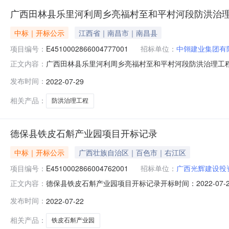
广西田林县乐里河利周乡亮福村至和平村河段防洪治
中标｜开标公示
江西省｜南昌市｜南昌县
项目编号：
E4510002866004777001
招标单位：
中翎建业集团有
广西田林县乐里河利周乡亮福村至和平村河段防洪治理工程开标记录
正文内容：
2022-07-2909:30开标记录内容投标人名称:中翎建业集
发布时间：
2022-07-29
祥臻建设工程有限公司;项目负责人:;报价:0.00元/%;工期:
相关产品：
防洪治理工程
德保县铁皮石斛产业园项目开标记录
中标｜开标公示
广西壮族自治区｜百色市｜右江区
项目编号：
E4510002866004762001
招标单位：
广西光辉建设投
德保县铁皮石斛产业园项目开标记录开标时间：2022-07-2211
正文内容：
投标人名称:广西光辉建设投资集团有限公司;项目负责人:黄必信;报
发布时间：
2022-07-22
间:ThuJul2119:00:26CST2022,投标人名称:广西祥
相关产品：
铁皮石斛产业园