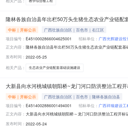
相关产品：
教学综合楼工程
隆林各族自治县年出栏50万头生猪生态农业产业链配
中标｜开标公示
广西壮族自治区｜百色市｜右江区
项目编号：
E4510002866004625001
招标单位：
广西光辉建设投
隆林各族自治县年出栏50万头生猪生态农业产业链配套基础设施建
正文内容：
开标室10开标时间2022-05-2509:30开标记录内容投标
发布时间：
2022-05-25
时间:TueMay2421:55:09CST2022,投标人名称:广西
相关产品：
生态农业产业链配套基础设施建设
大新县向水河桃城镇朝阳桥~龙门河口防洪整治工程开
中标｜开标公示
广西壮族自治区｜百色市｜隆林各族自治县
项目编号：
E4514002886001494001
招标单位：
广西祥臻建设工
大新县向水河桃城镇朝阳桥～龙门河口防洪整治工程开标记录开标时间
正文内容：
05-2410:00开标记录内容投标人名称:广西祥臻建设工程有限
发布时间：
2022-05-24
科技（浙江）有限公司;项目负责人:;报价:0.00元/%;工期: