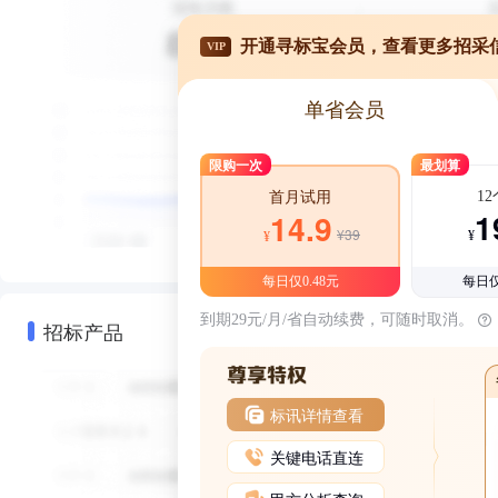
开通寻标宝会员，查看更多招采
VIP
单省会员
限购一次
最划算
1
首月试用
1
14.9
¥39
¥
¥
每日仅0.48元
每日仅
到期29元/月/省自动续费，可随时取消。
招标产品
标讯详情查看
关键电话直连