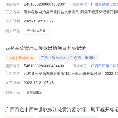
项目编号：
E4510002866004962001
招标单位：
广西百纳建设集
隆林各族自治县产业扶贫发展项目-附属工程开标记录开标时间：2022
正文内容：
开标记录内容投标人名称:广西百纳建设集团有限公司;项目负责人
发布时间：
2022-10-25 07:27
资集团有限公司;项目负责人:;报价:0.00元/%;工期:日历天
相关产品：
产业扶贫发展
西林县公安局古障派出所项目开标记录
中标｜开标公示
广西壮族自治区｜百色市｜田阳区
项目编号：
E4510002866004944001
招标单位：
广西田阳第二建
西林县公安局古障派出所项目开标记录开标时间：2022-10-200
正文内容：
投标人名称:广西田阳第二建筑公司;项目负责人:;报价:5083681.
发布时间：
2022-10-21 07:48
广西光辉建设投资集团有限公司;项目负责人:;报价:0.00元/
相关产品：
古障派出所
广西百色市西林县驮娘江花贡河蓄水堰二期工程开标