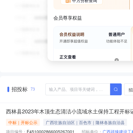
甲方分析查询
会员尊享权益
招投标
招
73
西林县2023年木顶生态清洁小流域水土保持工程开标
中标｜开标公示
广西壮族自治区｜百色市｜隆林各族自治县
项目编号：
E4510002866005267001
招标单位：
广西祥臻建设工