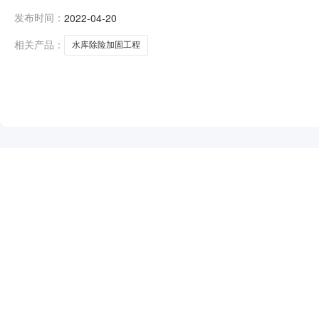
录内容投标人名称:邵阳市水利水电工程公司;项目负责人:;报价
发布时间：
2022-04-20
有限公司;项目负责人:周才钦;报价:12358018.26元/%;工期
相关产品：
水库除险加固工程
NEW
HOT
5折起
暂时没有搜索结果…