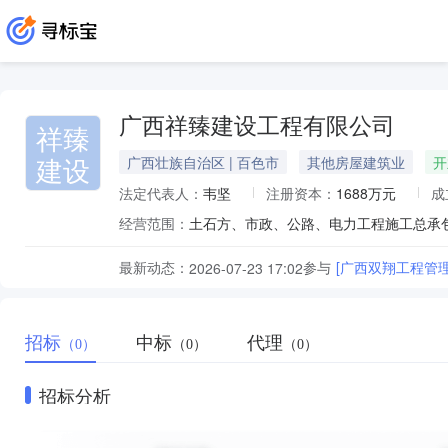
广西祥臻建设工程有限公司
祥臻
建设
广西壮族自治区 | 百色市
其他房屋建筑业
开
法定代表人：
韦坚
注册资本：
1688万元
成
经营范围：
最新动态：
参与
[广西双翔工程管
2026-07-23 17:02
招标
中标
代理
（0）
（0）
（0）
招标分析