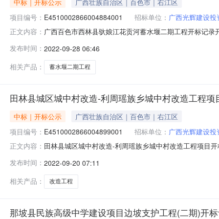
中标｜开标公示
广西壮族自治区｜百色市｜右江区
项目编号：
E4510002866004884001
招标单位：
广西光辉建设投
广西百色市西林县驮娘江花贡河蓄水堰二期工程开标记录开标时间：20
正文内容：
2709:30开标记录内容投标人名称:广西光辉建设投资集团有限公
发布时间：
2022-09-28 06:46
间:MonSep2618:49:05CST2022,投标人名称:广西祥
相关产品：
蓄水堰二期工程
田林县城区城中村改造-利周瑶族乡城中村改造工程项
中标｜开标公示
广西壮族自治区｜百色市｜右江区
项目编号：
E4510002866004899001
招标单位：
广西光辉建设投
田林县城区城中村改造-利周瑶族乡城中村改造工程项目开标记录开标
正文内容：
2022-09-1909:30开标记录内容投标人名称:广西光辉建
发布时间：
2022-09-20 07:11
名称:广西祥臻建设工程有限公司;项目负责人:;报价:0.00元/
相关产品：
改造工程
那坡县民族高级中学建设项目边坡支护工程(二期)开标