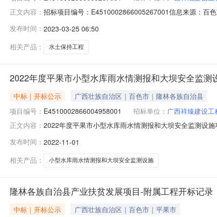
招标项目编号：E4510002866005267001信息来源
正文内容：
色市公共资源交易中心开标参与人开标地点开标室7开标时间202
发布时间：
2023-03-25 06:50
求:;保证金金额:0.00元,投标文件递交时间:未上传,投标人名
相关产品：
水土保持工程
2022年度平果市小型水库雨水情测报和大坝安全监测设
中标｜开标公示
广西壮族自治区｜百色市｜隆林各族自治县
项目编号：
E4510002866004958001
招标单位：
广西祥臻建设工
2022年度平果市小型水库雨水情测报和大坝安全监测设施项目（重
正文内容：
标时间2022-11-0109:30开标记录内容投标人名称:广西
发布时间：
2022-11-01
人名称:钛能科技股份有限公司;项目负责人:;报价:689350
相关产品：
小型水库雨水情测报和大坝安全监测设施
隆林各族自治县产业扶贫发展项目-附属工程开标记录
中标｜开标公示
广西壮族自治区｜百色市｜平果市