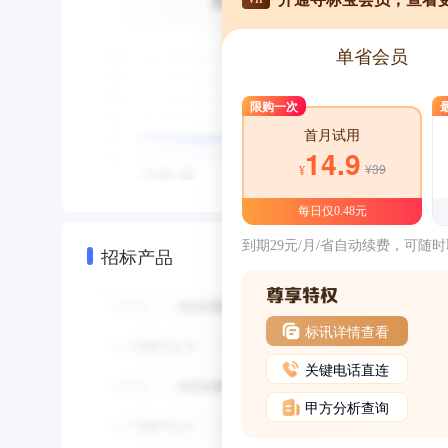
单省会员
限购一次
首月试用
14.9
¥39
¥
每日仅0.48元
到期29元/月/省自动续费，可随
招标产品
标讯详情查看
关键电话直连
甲方分析查询