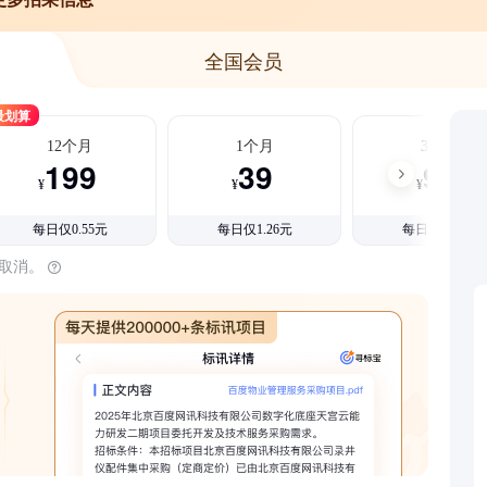
全国会员
最划算
12个月
1个月
3个月
199
39
99
¥
¥
¥
每日仅0.55元
每日仅1.26元
每日仅1.08元
时取消。