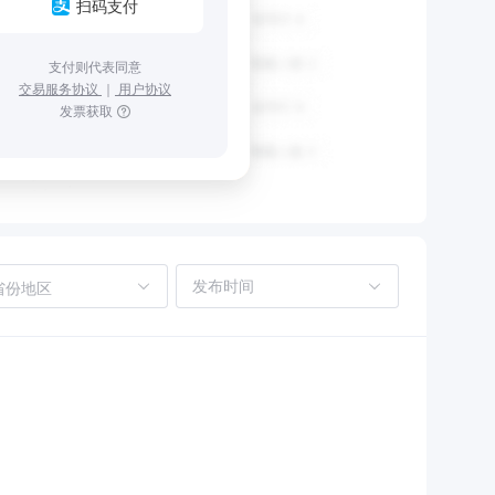
扫码支付
支付则代表同意
交易服务协议
｜
用户协议
发票获取
省份地区