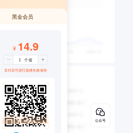
黑金会员
14.9
¥
支付后可进行选择生效省份
公众号