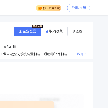
登录/注册
企业全景
取消收藏
监控
18号31幢
一般项目：智能基础制造装备制造；人工智能应用软件开发；软件开发；智能控制系统集成；增材制造；工业自动控制系统装置制造；通用零部件制造；机械零件、零部件加工；增材制造装备销售；软件销售；工业自动控制系统装置销售；机械零件、零部件销售；技术服务、技术开发、技术咨询、技术交流、技术转让、技术推广；货物进出口；技术进出口；金属切割及焊接设备制造；金属切割及焊接设备销售；金属制品销售（除依法须经批准的项目外，凭营业执照依法自主开展经营活动）
展开