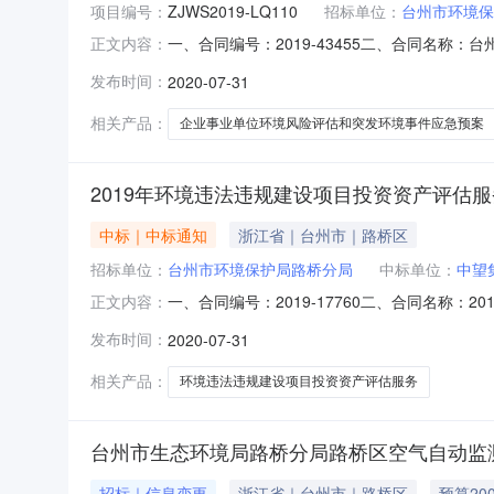
项目编号：
ZJWS2019-LQ110
招标单位：
台州市环境保
一、合同编号：2019-43455二、合同名
正文内容：
ZJWS2019-LQ110四、项目名称：台州
发布时间：
2020-07-31
环境保护局路桥分局地址：浙江省台州市路桥区路
云山南路环保大楼
相关产品：
企业事业单位环境风险评估和突发环境事件应急预案
2019年环境违法违规建设项目投资资产评估
中标｜中标通知
浙江省｜台州市｜路桥区
招标单位：
台州市环境保护局路桥分局
中标单位：
中望
一、合同编号：2019-17760二、合同名称：2
正文内容：
违规建设项目投资资产评估服务项目二次招标五
发布时间：
2020-07-31
0576-82424916供应商（乙方）：中望集团
相关产品：
环境违法违规建设项目投资资产评估服务
台州市生态环境局路桥分局路桥区空气自动监
招标｜信息变更
浙江省｜台州市｜路桥区
预算20