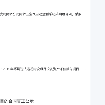
境局路桥分局路桥区空气自动监测系统采购项目四、采购项
总额（元）预算金额（元）1台州市生态环境局路桥分局路桥区空
称：浙江五石工程咨询有限公司项目联系人：徐名峰；联系电话：
2019年环境违法违规建设项目投资资产评估服务项目二次
号单位数量评估费折扣合同预算金额（元）12019年环境违法违规
名称：浙江五石工程咨询有限公司联系人：汪女士、高女士
项目的合同更正公示