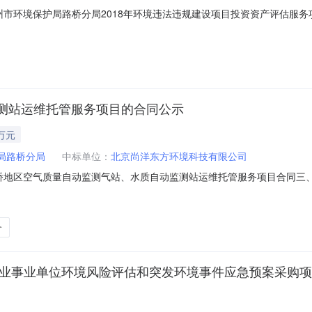
台州市环境保护局路桥分局2018年环境违法违规建设项目投资资产评估服务项目二
违法违规建设项目投资资产评估服务项目二次五、合同主体采购人（甲方）
2409160供应商（乙方）：中望集团房地产土地资产评估有限公司地址：成
测站运维托管服务项目的合同公示
万元
局路桥分局
中标单位：
北京尚洋东方环境科技有限公司
路桥地区空气质量自动监测气站、水质自动监测站运维托管服务项目合同三、项目
项目五、合同主体采购人（甲方）：台州市环境保护局路桥分局地址：路桥区月
：北京市丰台区南四环西路188号十二区38号楼1至6层全部内4层联系方式：
务
企业事业单位环境风险评估和突发环境事件应急预案采购