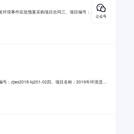
和突发环境事件应急预案采购项目合同三、项目编号：
公众号
境事件应急预案采购项目五、合同主体采购人（甲方）：台州市
乙方）：台州市污染防治工程技术中心地址：台州经济开发区白
ws2018-lq201-02四、项目名称：2019年环境违法
州市路桥区路北街道月河北街（洋张大楼）联系方式：
元6楼605号联系方式：18561852290六、