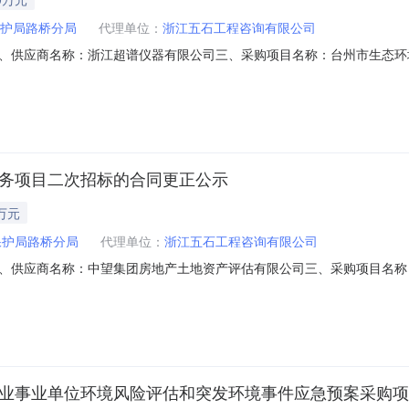
护局路桥分局
代理单位：
浙江五石工程咨询有限公司
、供应商名称：浙江超谱仪器有限公司三、采购项目名称：台州市生态环
号：2019-52365六、合同内容：标项序号标项名称规格型号单位数量合同
000.002000000七、联系方式（一）采购代理机构采购代理机构名
服务项目二次招标的合同更正公示
万元
保护局路桥分局
代理单位：
浙江五石工程咨询有限公司
、供应商名称：中望集团房地产土地资产评估有限公司三、采购项目名称：
-02五、合同编号：2019-17760六、合同内容：标项序号标项名称规格型
件项14.5%200000.00200000七、联系方式1、采购代理机构
企业事业单位环境风险评估和突发环境事件应急预案采购