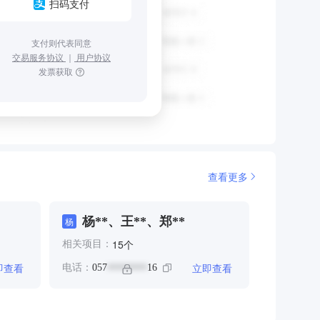
扫码支付
支付则代表同意
交易服务协议
｜
用户协议
发票获取
查看更多
杨**、王**、郑**
杨
个
15
相关项目：
即查看
立即查看
电话：
057
16
********