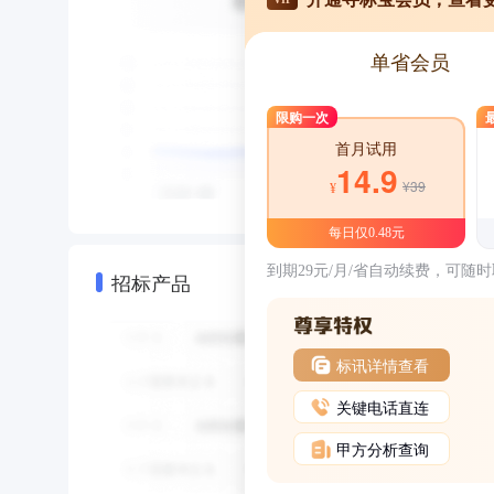
单省会员
限购一次
首月试用
14.9
¥39
¥
每日仅0.48元
到期29元/月/省自动续费，可随
招标产品
标讯详情查看
关键电话直连
甲方分析查询