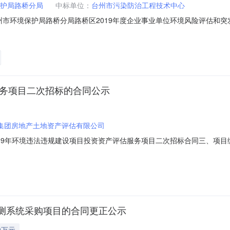
护局路桥分局
中标单位：
台州市污染防治工程技术中心
称：台州市环境保护局路桥分局路桥区2019年度企业事业单位环境风险评估
市环境保护局路桥分局路桥区2019年度企业事业单位环境风险评估和突发环
北街道月河北街（洋张大楼）联系方式：0576-82424916供应商（
服务项目二次招标的合同公示
集团房地产土地资产评估有限公司
019年环境违法违规建设项目投资资产评估服务项目二次招标合同三、项目编号：zj
、合同主体采购人（甲方）：台州市环境保护局路桥分局地址：浙江省台
房地产土地资产评估有限公司地址：成都市双流区西航港街道珠江路600号3栋1单
测系统采购项目的合同更正公示
0万元