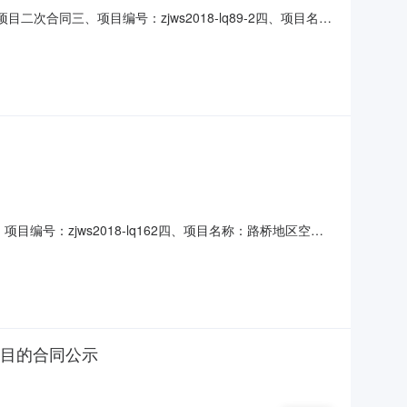
次合同三、项目编号：zjws2018-lq89-2四、项目名
：台州市环境保护局路桥分局地址：浙江省台州市路桥区路北
都市双流区西航港街道珠江路600号3栋1单元6楼605号
编号：zjws2018-lq162四、项目名称：路桥地区空气
河北街1号洋张大楼联系方式：0576-82409160供
010-62386997六、合同主体信息1.主要标
项目的合同公示