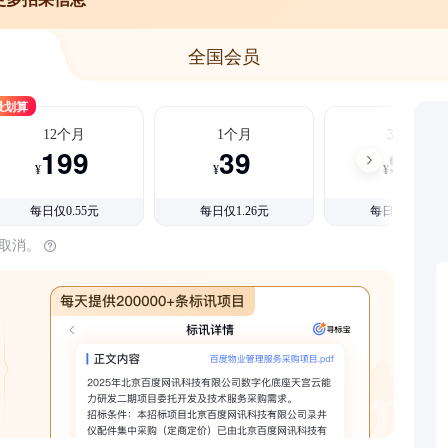
全国会员
最划算
12个月
1个月
3个月
199
39
99
¥
¥
¥
每日仅0.55元
每日仅1.26元
每日仅1.08元
时取消。