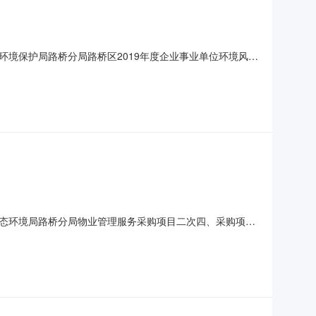
境保护局路桥分局路桥区2019年度企业事业单位环境风险
合同内容：标项序号标项名称规格型号单位数量合同总额（元）预算
件项1280000.00300000七、联系方式（一）采购
态环境局路桥分局物业管理服务采购项目二次四、采购项目
价（元）合同总额（元）预算金额（元）1台州市生态环境局路桥分
市生态环境局路桥分局联系人：杨先生；联系方式：0576－