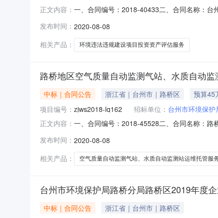
一、合同编号：2018-40433二、合同名称：
正文内容：
称：台州市环境保护局路桥分局2018年环境
发布时间：
2020-08-08
街道月河北街（洋张大楼）联系方式：0576-8
相关产品：
环境违法违规建设项目投资资产评估服务
路桥地区空气质量自动监测气站、水质自动监
中标｜合同公告
浙江省｜台州市｜路桥区
预算45
项目编号：
zjws2018-lq162
招标单位：
台州市环境保护
一、合同编号：2018-45528二、合同名称：
正文内容：
质量自动监测气站、水质自动监测站运维托管服务
发布时间：
2020-08-08
应商（乙方）：北京尚洋东方环境科技有限公司地址
相关产品：
空气质量自动监测气站、水质自动监测站运维托管服
台州市环境保护局路桥分局路桥区2019年度
中标｜合同公告
浙江省｜台州市｜路桥区