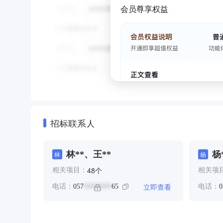
会员尊享权益
招标联系人
林**、王**
杨
林
杨
个
48
相关项目：
相关项
立即查看
电话：
057
65
电话：
0
********