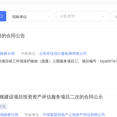
招标单位
目的合同公告
路桥分局
中标单位：
台州市佳信计量检测有限公司
建设项目竣工环境保护验收（固废）入围服务项目三、项目编号：tzya201
环境保护局路桥分局地址：浙江省台州市路桥区路北街道月河北街（洋张大楼）
路219号联系方式：0576-85899599六、合同主体信息1.主要
违规建设项目投资资产评估服务项目二次的合同公示
万元
局路桥分局
中标单位：
中望集团房地产土地资产评估有限公司