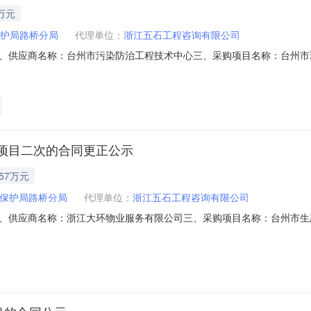
万元
护局路桥分局
代理单位：
浙江五石工程咨询有限公司
、供应商名称：台州市污染防治工程技术中心三、采购项目名称：台州市环
编号：ZJWS2019-LQ110五、合同编号：2019-43455六、
19年度企业事业单位环境风险评估和突发环境事件应急预案采购项目详见招标文
项目二次的合同更正公示
.57万元
保护局路桥分局
代理单位：
浙江五石工程咨询有限公司
、供应商名称：浙江大环物业服务有限公司三、采购项目名称：台州市生
号：2020-14034六、合同内容：标项序号标项名称服务内容单位数量单
50.00415700.00415720.00七、联系方式1、采购单位：台州