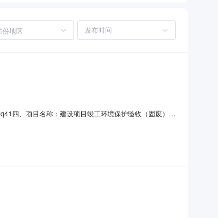
省份地区
9-lq41四、项目名称：建设项目竣工环境保护验收（固废）入
联系方式：0576-82908907供应商（乙方）：台州
标的信息：标项一主要标的名称：建设项目竣工环境保护验收