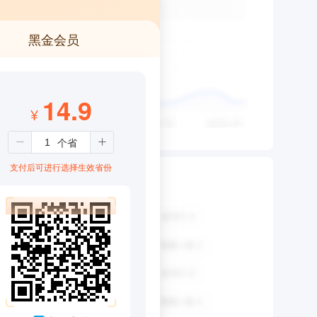
黑金会员
14.9
¥
支付后可进行选择生效省份