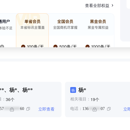
查看全部权益
**、杨*、杨**
杨*
杨
个
个
36
19
目：
相关项目：
立即查看
立
57
60
电话：
136
07
********
******