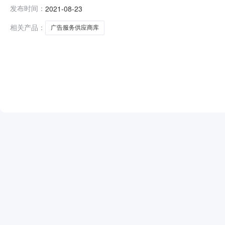
（2021-2023年广告服务供应商库采购项目）评标结果公
发布时间：
2021-08-23
成都轨道资源经营管理有限公司项目业主联系电话0286163
相关产品：
广告服务供应商库