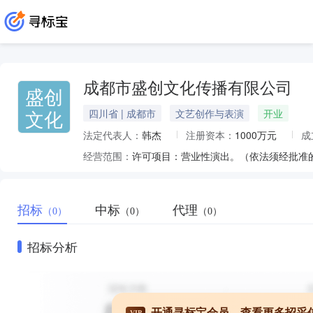
成都市盛创文化传播有限公司
盛创
文化
四川省 | 成都市
文艺创作与表演
开业
法定代表人：
韩杰
注册资本：
1000万元
成
经营范围：
招标
中标
代理
（0）
（0）
（0）
招标分析
开通寻标宝会员，查看更多招采
VIP