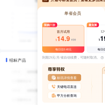
单省会员
限购一次
最划算
1
首月试用
1
14.9
¥39
¥
¥
每日仅0.48元
每日仅
到期29元/月/省自动续费，可随时取消。
招标产品
标讯详情查看
关键电话直连
甲方分析查询