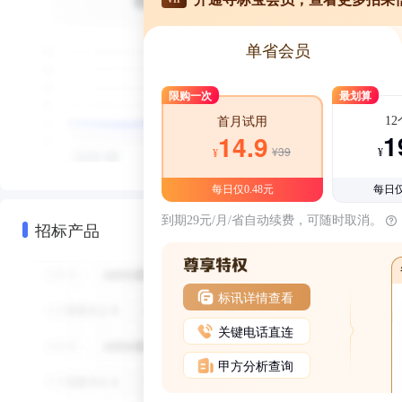
单省会员
限购一次
最划算
1
首月试用
1
14.9
¥39
¥
¥
每日仅0.48元
每日仅
到期29元/月/省自动续费，可随时取消。
招标产品
标讯详情查看
关键电话直连
甲方分析查询