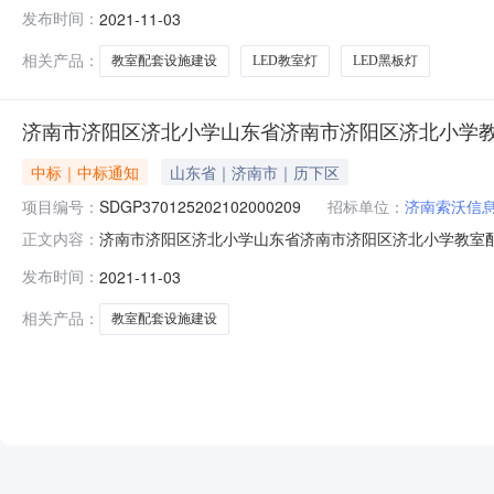
SDGP370125202102000209四、公共资源编号：20
发布时间：
2021-11-03
结果序号供应商名称中标价（总价（元）)中标人地址其他报价
相关产品：
教室配套设施建设
LED教室灯
LED黑板灯
济南市济阳区济北小学山东省济南市济阳区济北小学
中标｜中标通知
山东省｜济南市｜历下区
项目编号：
SDGP370125202102000209
招标单位：
济南索沃信
济南市济阳区济北小学山东省济南市济阳区济北小学教室配套
正文内容：
建设项目成交公告一、项目名称：山东省济南市济阳区济
发布时间：
2021-11-03
SDGP370125202102000209四、公共资源编号：20
相关产品：
教室配套设施建设