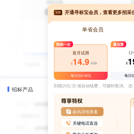
开通寻标宝会员，查看更多招采
VIP
单省会员
限购一次
最划算
1
首月试用
1
14.9
¥39
¥
¥
每日仅0.48元
每日仅
到期29元/月/省自动续费，可随时取消。
招标产品
标讯详情查看
关键电话直连