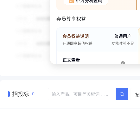
甲方分析查询
会员尊享权益
招投标
招
0