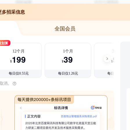
更多招采信息
全国会员
最划算
12个月
1个月
3个月
199
39
99
¥
¥
¥
每日仅0.55元
每日仅1.26元
每日仅1.08元
时取消。