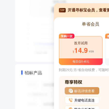
开通寻标宝会员，查看
VIP
单省会员
限购一次
首月试用
14.9
¥39
¥
每日仅0.48元
到期29元/月/省自动续费，可随
招标产品
标讯详情查看
关键电话直连