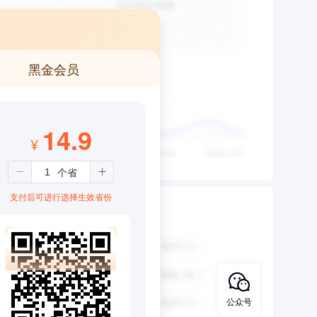
黑金会员
14.9
¥
支付后可进行选择生效省份
公众号