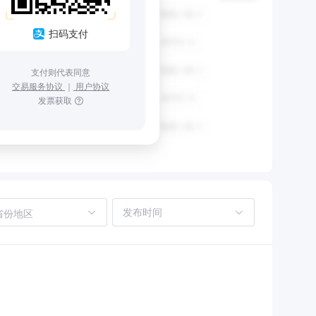
扫码支付
支付则代表同意
交易服务协议
｜
用户协议
发票获取
省份地区