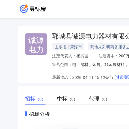
郓城县诚源电力器材有限
诚源
电力
山东省 | 菏泽市
其他未列明商务服务
法定代表人：
杨兆国
注册资本：
200
经营范围：
最新动态：
参与
[甘肃顺
2026-04-11 15:12
招标
中标
代理
（0）
（0）
（0）
招标分析