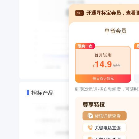
开通寻标宝会员，查看
VIP
单省会员
限购一次
首月试用
14.9
¥39
¥
每日仅0.48元
到期29元/月/省自动续费，可随
招标产品
标讯详情查看
关键电话直连