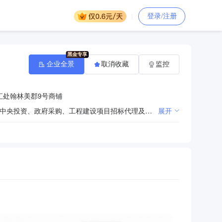
登录/注册
企业全景
取消收藏
监控
汇处翰林美郡9号商铺
工业与民用建筑、市政设施、道路桥梁、园林绿化、电力水利、修缮装饰及其他建设工程项目造价咨询；中央投资、政府采购、工程建设项目招标代理及全过程管理咨询；房地产资产评估、城市规划、勘察设计、工程监理及经济技术咨询；代理司法鉴定、绩效评价、环境影响评价及社会稳定风险评估服务。（依法须经批准的项目，经相关部门批准后方可开展经营活动）
展开