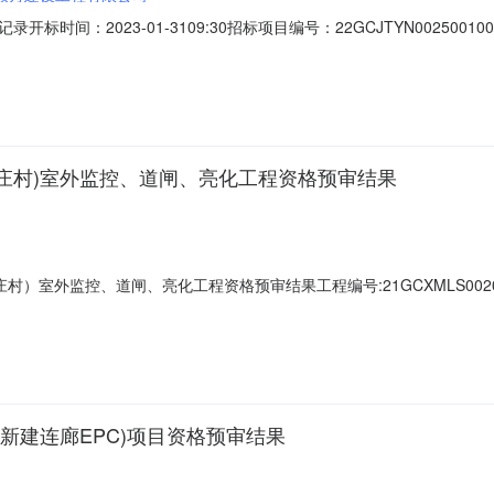
时间：2023-01-3109:30招标项目编号：22GCJTYN002500
万建设工程有限公司;项目负责人:;报价:元/%;工期:0日历天;质量要求:;保
天;质量要求:;保证金金额:元,投标文件递交时间:,投标人名称:山东万顺路桥
庄村)室外监控、道闸、亮化工程资格预审结果
村）室外监控、道闸、亮化工程资格预审结果工程编号:21GCXMLS00
CXMLS0020001001标段名称:临沂市兰山区柳青街道古城社区南区
为资格预审不通过单位名单位名称:项目经理/总监:审查结果:不通过原因
新建连廊EPC)项目资格预审结果