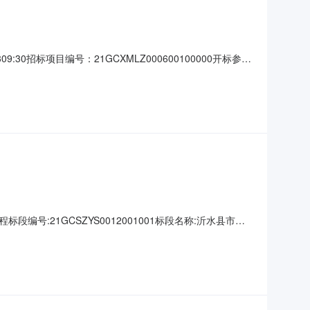
招标项目编号：21GCXMLZ000600100000开标参与
/%;工期:0日历天;质量要求:;保证金金额:元,投标文件递交时
标文件递交时间
号:21GCSZYS0012001001标段名称:沂水县市民
名称:项目经理/总监:审查结果:不通过原因:香山红叶建设有
预审文件;一鸣建设集团有限公司资审不通过未在规定的时