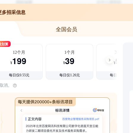
更多招采信息
全国会员
最划算
12个月
1个月
3个月
199
39
99
¥
¥
¥
每日仅0.55元
每日仅1.26元
每日仅1.08元
时取消。