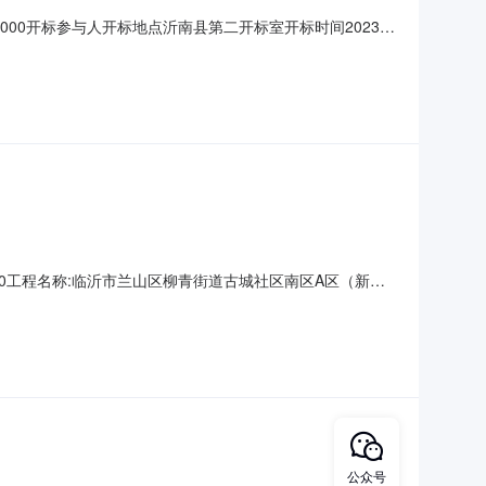
100000开标参与人开标地点沂南县第二开标室开标时间2023-
证金金额:元,投标文件递交时间:,投标人名称:沂南县城西建筑工程
工程有限公
20工程名称:临沂市兰山区柳青街道古城社区南区A区（新官
A区（新官庄村）室外监控、道闸、亮化工程代理机构名称:山东
:山东建城建设工程有限公司资审不通过未在规定的时间内递交
公众号