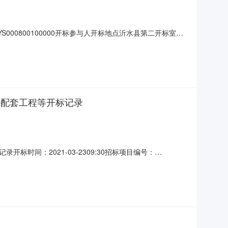
S000800100000开标参与人开标地点沂水县第二开标室开
求:;保证金金额:元,投标文件递交时间:2021-03-
外配套工程等开标记录
间：2021-03-2309:30招标项目编号：
建设项目管理有限公司;项目负责人:;报价:元/%;工期:0日历天;
日历天;质量要求:;保证金金