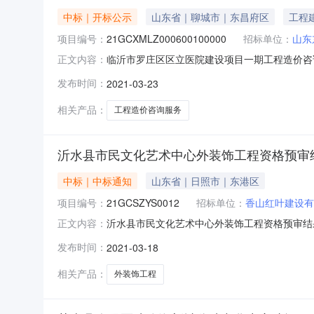
中标｜开标公示
山东省｜聊城市｜东昌府区
工程
项目编号：
21GCXMLZ000600100000
招标单位：
山东
临沂市罗庄区区立医院建设项目一期工程造价咨询服务项
正文内容：
人开标地点开标室6开标时间2021-03-2309
发布时间：
2021-03-23
间:,投标人名称:山东博胜建设项目管理咨询有限公司
相关产品：
工程造价咨询服务
沂水县市民文化艺术中心外装饰工程资格预审
中标｜中标通知
山东省｜日照市｜东港区
项目编号：
21GCSZYS0012
招标单位：
香山红叶建设有
沂水县市民文化艺术中心外装饰工程资格预审结果工程编
正文内容：
文化艺术中心外装饰工程代理机构名称:山东恒达
发布时间：
2021-03-18
限公司资审不通过未在规定的时间内递交资格预
间内
相关产品：
外装饰工程