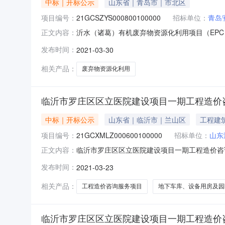
中标｜开标公示
山东省｜青岛市｜市北区
项目编号：
21GCSZYS000800100000
招标单位：
青岛
沂水（诸葛）有机废弃物资源化利用项目（EPC）总承
正文内容：
标时间2021-03-3009:30开标记录内容投标人
发布时间：
2021-03-30
2909:19:51.83,投标人名称:山东天元安装工程
相关产品：
废弃物资源化利用
临沂市罗庄区区立医院建设项目一期工程造价
中标｜开标公示
山东省｜临沂市｜兰山区
工程建
项目编号：
21GCXMLZ000600100000
招标单位：
山东
临沂市罗庄区区立医院建设项目一期工程造价咨询服
正文内容：
21GCXMLZ000600100000开标参与人开标
发布时间：
2021-03-23
质量要求:;保证金金额:元,投标文件递交时间:,投
相关产品：
工程造价咨询服务项目
地下车库、设备用房及园
临沂市罗庄区区立医院建设项目一期工程造价