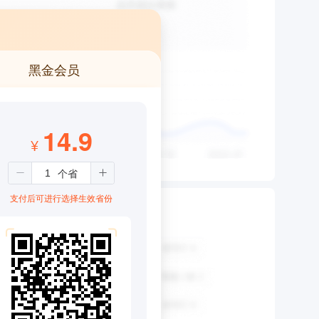
黑金会员
14.9
¥
支付后可进行选择生效省份