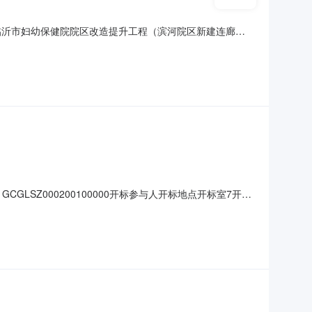
称:临沂市妇幼保健院院区改造提升工程（滨河院区新建连廊
PC）项目代理机构名称:山东晟耀建设项目管理有限公司建设单位:
不通过未在规定的时间内递交资格预审文件。广东路顺建设工
CGLSZ000200100000开标参与人开标地点开标室7开标
天;质量要求:;保证金金额:元,投标文件递交时间:,投标人名称: