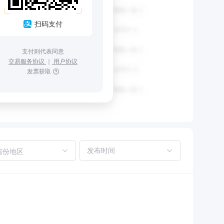
扫码支付
支付则代表同意
交易服务协议
｜
用户协议
发票获取
省份地区