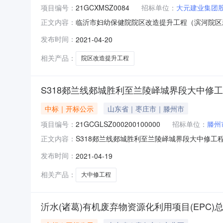
项目编号：
21GCXMSZ0084
招标单位：
大元建业集团
临沂市妇幼保健院院区改造提升工程（滨河院区新
正文内容：
EPC）项目标段编号:21GCXMSZ00840
发布时间：
2021-04-20
标段分类:以下为资格预审不通过单位名单位名称
程有
相关产品：
院区改造提升工程
S318郯兰线郯城胜利至兰陵峄城界段大中修工
中标｜开标公示
山东省｜枣庄市｜滕州市
项目编号：
21GCGLSZ000200100000
招标单位：
滕州
S318郯兰线郯城胜利至兰陵峄城界段大中修工程（施
正文内容：
时间2021-04-1908:30开标记录内容投标人
发布时间：
2021-04-19
中化学交通建设集团有限公司;项目负责人:;报价:元/
相关产品：
大中修工程
沂水(诸葛)有机废弃物资源化利用项目(EPC)