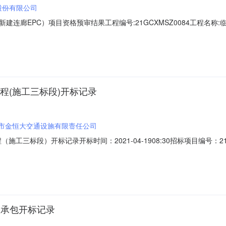
股份有限公司
建连廊EPC）项目资格预审结果工程编号:21GCXMSZ0084工程名
01001标段名称:临沂市妇幼保健院院区改造提升工程（滨河院区新建连廊E
:项目经理/总监:审查结果:不通过原因:大元建业集团股份有限公司资审
程(施工三标段)开标记录
市金恒大交通设施有限责任公司
工三标段）开标记录开标时间：2021-04-1908:30招标项目编号：21G
名称:滕州市金恒大交通设施有限责任公司;项目负责人:;报价:元/%;工期:0日历
%;工期:0日历天;质量要求:;保证金金额:元,投标文件递交时间:2021-04
总承包开标记录