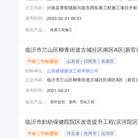
沂南县青驼镇振兴路东西拓展工程施工项目开标记录开标
正文内容：
01-3109:30开标记录内容投标人名称:山东领
发布时间：
2023-02-01 06:51
有限公司;项目负责人:;报价:元/%;工期:0日历
相关产品：
拓展工程施工
临沂市兰山区柳青街道古城社区南区A区(新官
中标｜中标通知
山东省｜日照市｜东港区
招标单位：
山东建城建设工程有限公司
临沂市兰山区柳青街道古城社区南区A区（新官庄
正文内容：
庄村）室外监控、道闸、亮化工程标段编号:21G
发布时间：
2021-04-21
政航工程咨询有限公司建设单位:标段分类:以下
资格预
相关产品：
室外监控、道闸、亮化工程
临沂市妇幼保健院院区改造提升工程(滨河院区
中标｜中标通知
河北省｜沧州市｜运河区