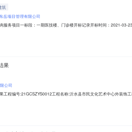
建筑
东岳项目管理有限公司
目一标段：一期医技楼、门诊楼开标记录开标时间：2021-03-2309:30
:30开标记录内容投标人名称:山东东岳项目管理有限公司;项目负责人:;报价:元
;项目负责人:;报价:元/%;工期:0日历天;质量要求:;保证金金额:元,投
结果
限公司
号:21GCSZYS0012工程名称:沂水县市民文化艺术中心外装饰工程标段编
信项目管理有限公司建设单位:标段分类:以下为资格预审不通过单位名单位
审文件;山东南洋建设集团有限公司资审不通过未在规定的时间内递交资格