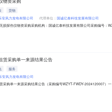
仪物资采购
表
货物
乐安风力发电有限公司
代理单位：
国诚亿泰科技发展有限公司
探伤仪物资采购采购机构：国诚亿泰科技发展有限公司采购编号：WZYT-W
时满足以下资质证书1.特种设备检验检测机构核准证书-无损检测-UT（
1日至报价截止日期）3D相控阵探伤设备合同至少1个，报价人须提供符合
租赁采购单一来源结果公告
电
服务
乐安风力发电有限公司
一来源采购结果公告（采购编号WZYT-FWDY-2024120007）一、成交
源乐安风力发电有限公司四、采购机构：国诚亿泰科技发展有限公司五、监督
话：010-58689440邮箱：12082253@ceic.com投诉接收