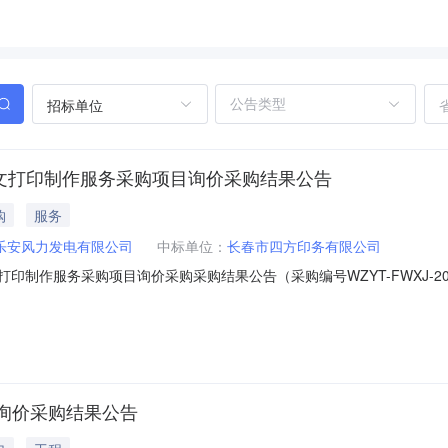
招标单位
域图文打印制作服务采购项目询价采购结果公告
购
服务
乐安风力发电有限公司
中标单位：
长春市四方印务有限公司
文打印制作服务采购项目询价采购采购结果公告（采购编号WZYT-FWXJ-2
6-20三、采购人：龙源乐安风力发电有限公司四、采购机构：国诚亿泰科技发
技发展有限公司联系电话：95759-28902邮箱：12082253@cei
询价采购结果公告