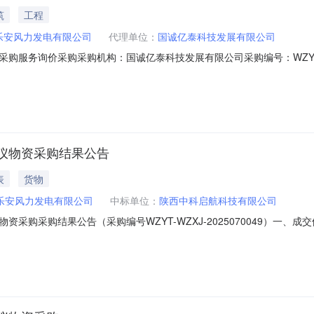
筑
工程
乐安风力发电有限公司
代理单位：
国诚亿泰科技发展有限公司
服务询价采购采购机构：国诚亿泰科技发展有限公司采购编号：WZYT-SG
满足以下资质证书1.建筑业企业资质证书-建筑装修装饰工程专业承包-二
日期）房屋装修工程合同至少2个，报价人须提供符合本采购要求的业绩合同
仪物资采购结果公告
表
货物
乐安风力发电有限公司
中标单位：
陕西中科启航科技有限公司
购采购结果公告（采购编号WZYT-WZXJ-2025070049）一、成交
安风力发电有限公司四、采购机构：国诚亿泰科技发展有限公司五、监督：采
：010-58689440邮箱：12082253@ceic.com投诉接收单