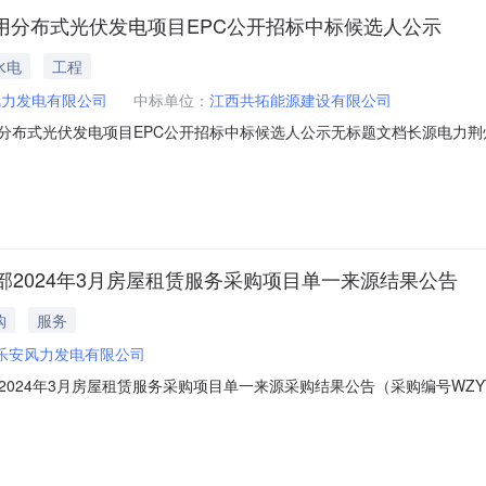
用分布式光伏发电项目EPC公开招标中标候选人公示
水电
工程
风力发电有限公司
中标单位：
江西共拓能源建设有限公司
用分布式光伏发电项目EPC公开招标中标候选人公示无标题文档长源电力荆
电力荆州热电国能长源荆州江陵54MW户用分布式光伏发电项目EPC公开招标
163001载明内容第一中标候选人第二中标候选人名称江西共拓能源建设有
2024年3月房屋租赁服务采购项目单一来源结果公告
购
服务
乐安风力发电有限公司
4年3月房屋租赁服务采购项目单一来源采购结果公告（采购编号WZYT-FW
04-12至2024-04-15三、采购人：龙源乐安风力发电有限公司四、采购机
：国诚亿泰科技发展有限公司联系电话：010-58689441邮箱：120133