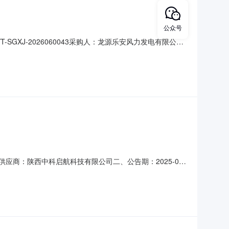
公众号
XJ-2026060043采购人：龙源乐安风力发电有限公司
级。报价人业绩要求:报价人须满足以下所有业绩1.报价人须
扫描件，必须包含采购范围、合同签订时间、甲乙方盖章页，
供应商：陕西中科启航科技有限公司二、公告期：2025-07-
购机构负责受理采购异议；采购人采购管理部门负责受理采购投
位：龙源电力集团股份有限公司联系电话：010