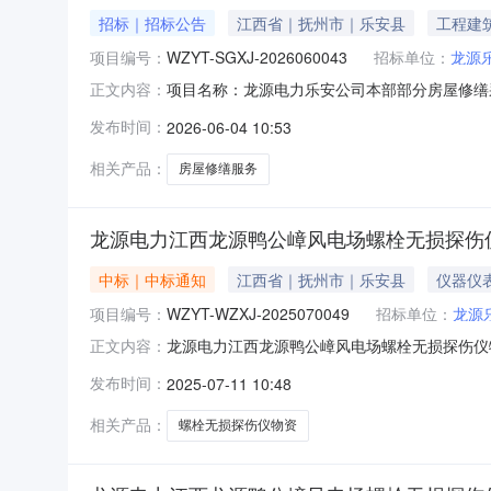
招标｜招标公告
江西省｜抚州市｜乐安县
工程建
项目编号：
WZYT-SGXJ-2026060043
招标单位：
龙源
项目名称：龙源电力乐安公司本部部分房屋修缮采购
正文内容：
报价人资格条件：报价人资质要求:报价人须同时
发布时间：
2026-06-04 10:53
提供近三年内（2023年1月1日至报价截止
报价人须同时提
相关产品：
房屋修缮服务
龙源电力江西龙源鸭公嶂风电场螺栓无损探伤
中标｜中标通知
江西省｜抚州市｜乐安县
仪器仪
项目编号：
WZYT-WZXJ-2025070049
招标单位：
龙源
龙源电力江西龙源鸭公嶂风电场螺栓无损探伤仪物资采
正文内容：
11至2025-07-14三、采购人：龙源乐
发布时间：
2025-07-11 10:48
诉。异议接收单位：国诚亿泰科技发展有限公司联系电话
相关产品：
螺栓无损探伤仪物资