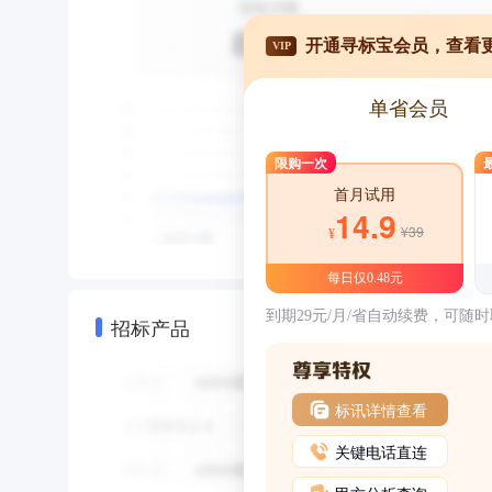
开通寻标宝会员，查看
VIP
单省会员
限购一次
首月试用
14.9
¥39
¥
每日仅0.48元
到期29元/月/省自动续费，可随
招标产品
标讯详情查看
关键电话直连