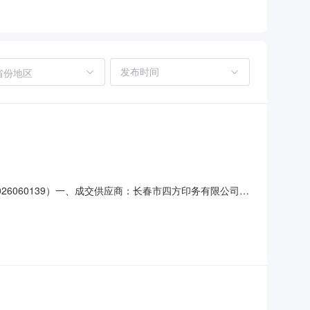
省份地区
026060139）一、成交供应商：长春市四方印务有限公司
展有限公司五、监督：采购机构负责受理采购异议；采购人采购管
c.com投诉接收单位：龙源电力集团股份