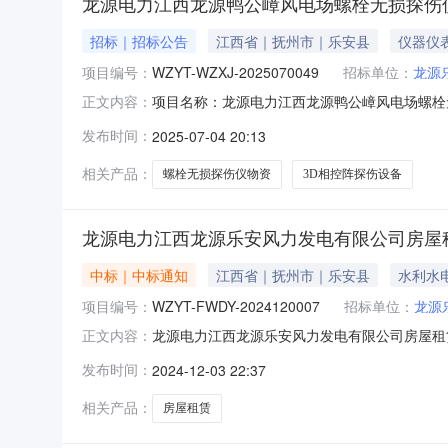
龙源电力江西龙源鸭公嶂风电场螺栓无损探伤
招标｜招标公告
江西省｜抚州市｜乐安县
仪器仪
项目编号：
WZYT-WZXJ-2025070049
招标单位：
龙源
项目名称：龙源电力江西龙源鸭公嶂风电场螺栓无损
正文内容：
司报价人资格条件：报价人资质要求:报价人须同
发布时间：
2025-07-04 20:13
业绩1.报价人须提供近三年内（2022年1月
间、甲乙方盖
相关产品：
螺栓无损探伤仪物资
3D相控阵探伤设备
龙源电力江西龙源乐安风力发电有限公司房屋
中标｜中标通知
江西省｜抚州市｜乐安县
水利水
项目编号：
WZYT-FWDY-2024120007
招标单位：
龙源
龙源电力江西龙源乐安风力发电有限公司房屋租赁采购单
正文内容：
12-03至2024-12-06三、采购人：龙
发布时间：
2024-12-03 22:37
投诉。异议接收单位：国诚亿泰科技发展有限公司联系电
相关产品：
房屋租赁