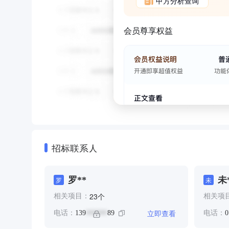
甲方分析查询
会员尊享权益
招标联系人
罗**
未
罗
未
个
23
相关项目：
相关项
立即查看
电话：
139
89
电话：
0
******