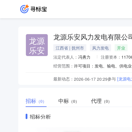
龙源乐安风力发电有限公
龙源
乐安
江西省 | 抚州市
风力发电
开业
法定代表人：
冯勇力
注册资本：
1170
经营范围：
最新动态：
参与
[龙源电
2026-06-17 20:29
招标
中标
代理
（0）
（0）
（0）
招标分析