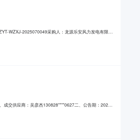
ZXJ-2025070049采购人：龙源乐安风力发电有限公
脉冲反射法超声检测）。报价人业绩要求:报价人须满足以下
本采购要求的业绩合同扫描件，必须包含采购范围、合同签订时
供应商：吴彦杰130828****0627二、公告期：2024-
：采购机构负责受理采购异议；采购人采购管理部门负责受理采购
单位：龙源电力集团股份有限公司