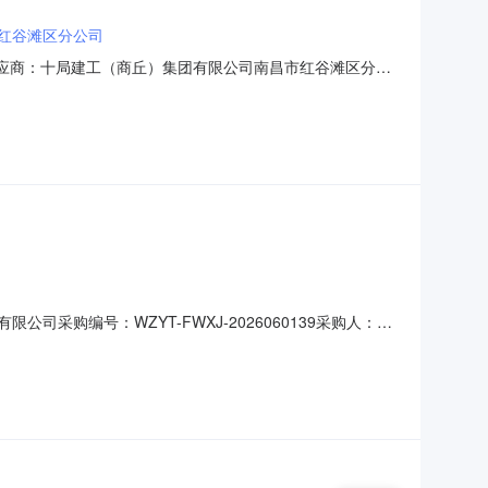
市红谷滩区分公司
成交供应商：十局建工（商丘）集团有限公司南昌市红谷滩区分公
发展有限公司五、监督：采购机构负责受理采购异议；采购人采购
ic.com投诉接收单位：龙源电力集团股份有限
采购编号：WZYT-FWXJ-2026060139采购人：龙
三年内（2023年1月1日至报价截止日期）印刷服务合同至
同时提供业绩合同对应的其他证明文件：结算发票（开票时