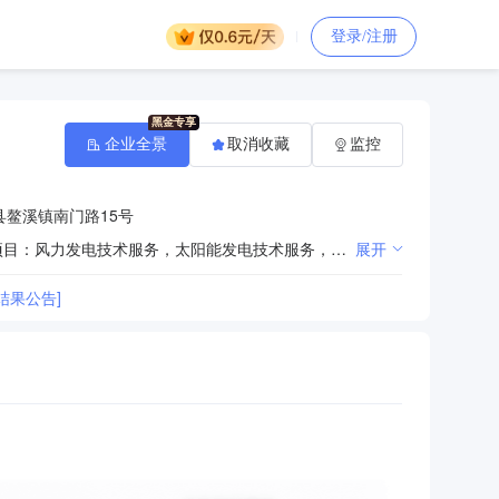
登录/注册
企业全景
取消收藏
监控
鳌溪镇南门路15号
许可项目：发电、输电、供电业务（依法须经批准的项目，经相关部门批准后方可开展经营活动） 一般项目：风力发电技术服务，太阳能发电技术服务，新兴能源技术研发，电气设备修理，通用设备修理，技术服务、技术开发、技术咨询、技术交流、技术转让、技术推广（除许可业务外，可自主依法经营法律法规非禁止或限制的项目）
展开
结果公告]