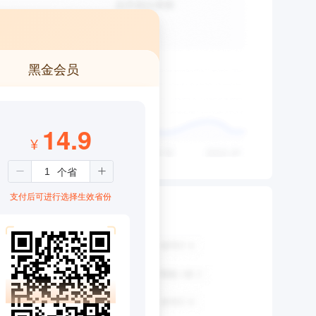
黑金会员
14.9
¥
支付后可进行选择生效省份