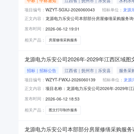
中标｜中标通知
江西省｜抚州市｜乐安县
水利水
项目编号：
WZYT-SGXJ-2026060043
招标单位：
龙源
龙源电力乐安公司本部部分房屋修缮采购服务询价采
正文内容：
司二、公告期：2026-06-12至2026-
发布时间：
2026-06-12 19:01
管理部门负责受理采购投诉。异议接收单位：国诚亿泰
相关产品：
房屋修缮采购服务
龙源电力乐安公司2026年-2029年江西区
招标｜招标公告
江西省｜抚州市｜乐安县
服务采
项目编号：
WZYT-FWXJ-2026060139
招标单位：
龙源
项目名称：龙源电力乐安公司2026年-2029年
正文内容：
源乐安风力发电有限公司报价人资格条件：报价人
发布时间：
2026-06-12 18:53
少2个，报价人须提供符合本采购要求的业绩合
间2023-
相关产品：
图文打印制作服务
龙源电力乐安公司本部部分房屋修缮采购服务