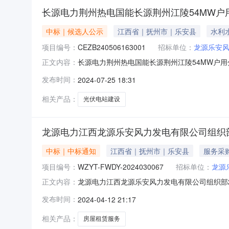
长源电力荆州热电国能长源荆州江陵54MW户
中标｜候选人公示
江西省｜抚州市｜乐安县
水利
项目编号：
CEZB240506163001
招标单位：
龙源乐安
长源电力荆州热电国能长源荆州江陵54MW户
正文内容：
EPC公开招标项目中标候选人公示项目名称：长源
发布时间：
2024-07-25 18:31
选人情况标段（包）编号：CEZB240506
20879.9
相关产品：
光伏电站建设
龙源电力江西龙源乐安风力发电有限公司组织部
中标｜中标通知
江西省｜抚州市｜乐安县
服务采
项目编号：
WZYT-FWDY-2024030067
招标单位：
龙源
龙源电力江西龙源乐安风力发电有限公司组织部202
正文内容：
360103****3430二、公告期：2024-
发布时间：
2024-04-12 21:17
议；采购人采购管理部门负责受理采购投诉。异议接收单位
相关产品：
房屋租赁服务