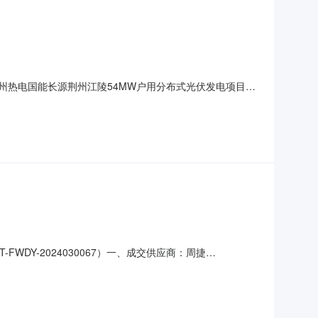
州热电国能长源荆州江陵54MW户用分布式光伏发电项目
招标编号及包号：CEZB240506163001一、中标候
限公司江西省高能建设工程有限公司投标报价（人民币万元）
DY-2024030067）一、成交供应商：周捷
构：国诚亿泰科技发展有限公司五、监督：采购机构负责受理采购异
14@chnenergy.com.