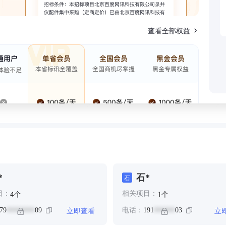
查看全部权益
*
石*
石
个
个
4
1
目：
相关项目：
立即查看
立
79
09
电话：
191
03
********
******