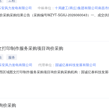
电
工程
乐安风力发电有限公司
中标单位：
十局建工(商丘)集团有限公司南昌
购采购结果公告（采购编号WZYT-SGXJ-2026060043）一、
06-15三、采购人：龙源乐安风力发电有限公司四、采购机构：国诚亿泰科技
科技发展有限公司联系电话：95759-28902邮箱：12082253@ce
域图文打印制作服务采购项目询价采购
购
服务
乐安风力发电有限公司
代理单位：
国诚亿泰科技发展有限公司
江西区域图文打印制作服务采购项目询价采购采购机构：国诚亿泰科技发展有限公司
资质要求:无。报价人业绩要求:报价人须满足以下业绩1.报价人须提供近
同扫描件，必须包含采购范围、合同签订时间、甲乙方盖章页，报价人须
询价采购