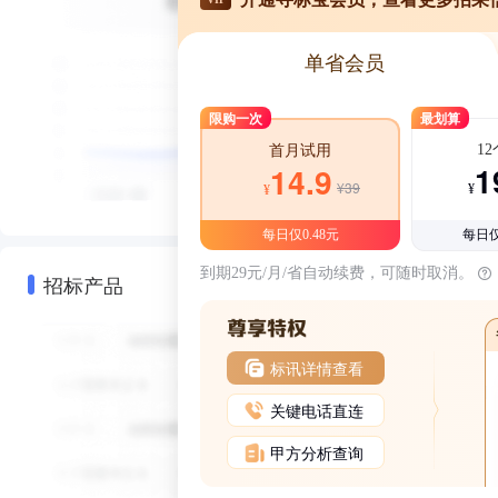
单省会员
限购一次
最划算
1
首月试用
1
14.9
¥39
¥
¥
每日仅0.48元
每日仅
到期29元/月/省自动续费，可随时取消。
招标产品
标讯详情查看
关键电话直连
甲方分析查询