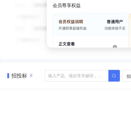
会员尊享权益
招投标
招
0