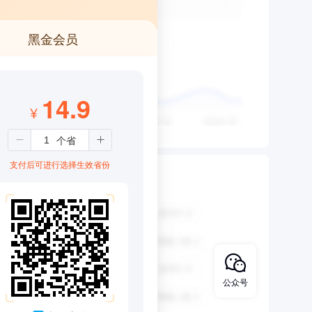
黑金会员
14.9
¥
支付后可进行选择生效省份
公众号