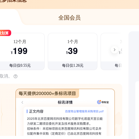
全国会员
最划算
12个月
1个月
3个月
199
39
99
¥
¥
¥
每日仅0.55元
每日仅1.26元
每日仅1.08元
时取消。