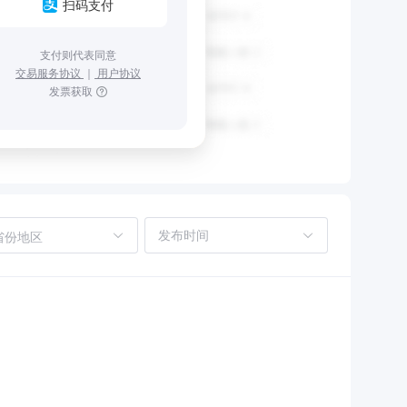
扫码支付
支付则代表同意
交易服务协议
｜
用户协议
发票获取
省份地区