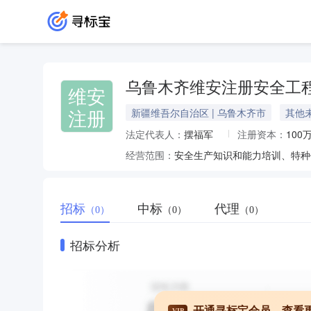
乌鲁木齐维安注册安全工
维安
注册
新疆维吾尔自治区 | 乌鲁木齐市
其他
法定代表人：
摆福军
注册资本：
100
经营范围：
招标
中标
代理
（0）
（0）
（0）
招标分析
开通寻标宝会员，查看
VIP