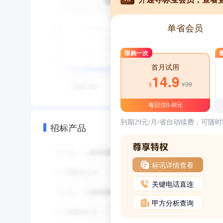
单省会员
限购一次
首月试用
14.9
¥39
¥
每日仅0.48元
到期29元/月/省自动续费，可随
招标产品
标讯详情查看
关键电话直连
甲方分析查询