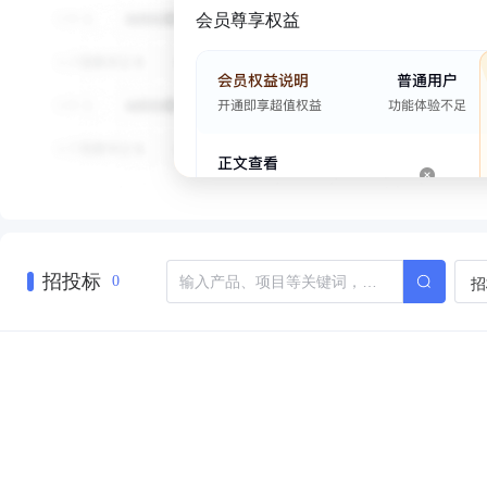
会员尊享权益
招投标
招
0