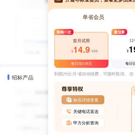
单省会员
限购一次
最划算
1
首月试用
1
14.9
¥39
¥
¥
每日仅0.48元
每日仅
到期29元/月/省自动续费，可随时取消。
招标产品
标讯详情查看
关键电话直连
甲方分析查询