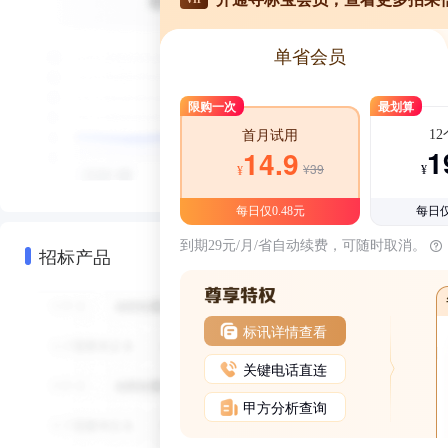
单省会员
限购一次
最划算
1
首月试用
1
14.9
¥39
¥
¥
每日仅0.48元
每日仅
到期29元/月/省自动续费，可随时取消。
招标产品
标讯详情查看
关键电话直连
甲方分析查询