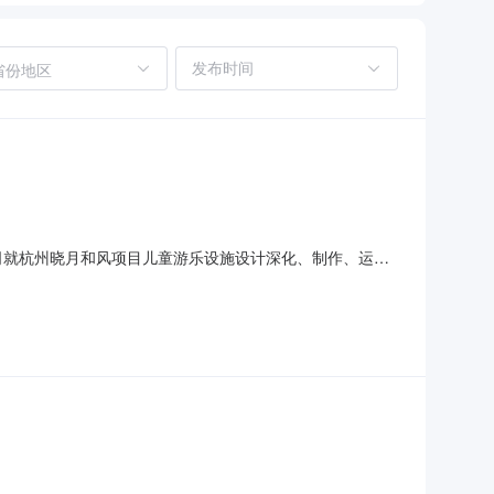
省份地区
公司就杭州晓月和风项目儿童游乐设施设计深化、制作、运
程名称：杭州绿城晓月和风项目2、工程地点：浙江省杭州市
、招标形式：带方案报价5、标段数：本工程共分1个标段