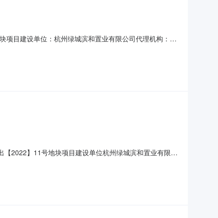
】11号地块项目建设单位：杭州绿城滨和置业有限公司代理机构：开
要求收费是否符合要求开标情况备注保证金金额(万元)1绿城物业服
理服务有限公司符合符合5浙江晟宇物业管
称杭政储出【2022】11号地块项目建设单位杭州绿城滨和置业有限公
2022/08/0816:00:00报名地点;监管部门杭州市滨江区住房与城