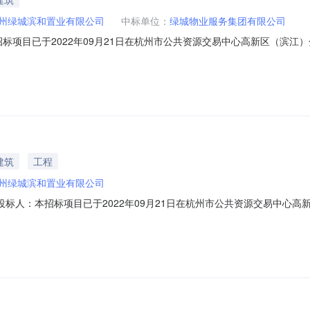
州绿城滨和置业有限公司
中标单位：
绿城物业服务集团有限公司
招标项目已于2022年09月21日在杭州市公共资源交易中心高新区（滨江）
标候选人，详见下表：招标项目杭政储出[2022]11号地块项目招标编号A33
）2.75元/月/m2商业报价（元/m2/月）/地下车位使用管理费（元/个/月
建筑
工程
州绿城滨和置业有限公司
-22各投标人：本招标项目已于2022年09月21日在杭州市公共资源交易中心
司投标人为中标候选人，详见下表：招标项目杭政储出[2022]11号地块项目招
元/m²/月）2.75元/月/m²商业报价（元/m²/月）/地下车位使用管理