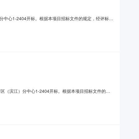
分中心1-2404开标。根据本项目招标文件的规定，经评标委
01080120190005001291招标方式公开招标中标候
）100元/个/月(子母车位1
高新区（滨江）分中心1-2404开标。根据本项目招标文件的规
标编号A3301080120190005001291招标方式公
费（元/个/月）100元