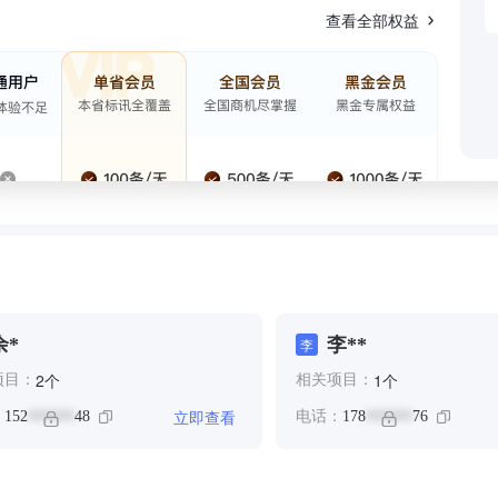
查看全部权益
余*
李**
李
个
个
2
1
项目：
相关项目：
立即查看
：
152
48
电话：
178
76
******
******