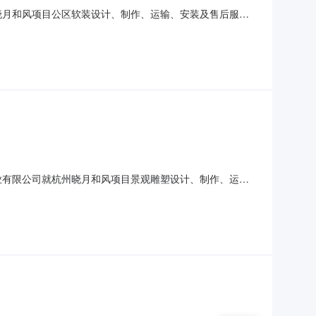
州晓月和风项目公区软装设计、制作、运输、安装及售后服务
风项目2、工程地点：浙江省杭州市滨江区东冠路晓月和风项
招标5、标段数：本工程共分1个标段6、投标保证金金额：
置业有限公司就杭州晓月和风项目景观雕塑设计、制作、运
程名称：绿城晓月和风项目2、工程地点：浙江省杭州市滨江
限额35万元【带方案报价】5、标段数：本工程共分1个标