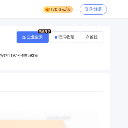
登录/注册
企业全景
取消收藏
监控
路1197号4幢593室