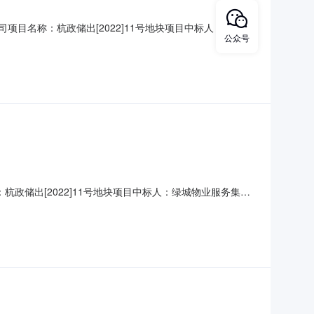
有限公司项目名称：杭政储出[2022]11号地块项目中标人：绿城物
公众号
50元/个/月）公告时间：自发布之日
称：杭政储出[2022]11号地块项目中标人：绿城物业服务集团
/月）公告时间：自发布之日相关附件：【中
前期招标中标确认单由公司建设