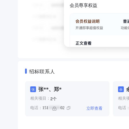
会员尊享权益
招标联系人
张**、郑*
张
余
个
2
相关项目：
相关
立即查看
电话：
151
02
电话
******