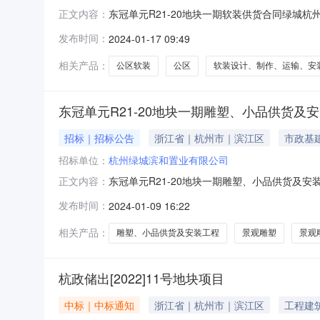
东冠单元R21-20地块一期软装供货合同绿
正文内容：
等内容进行招标，诚挚欢迎有能力承接本标的供
发布时间：
2024-01-17 09:49
目3、招标内容：杭州晓月和风项目公区软装设
叁万元。招标人信息如下：户名：杭州绿
相关产品：
公区软装
公区
软装设计、制作、运输、安
东冠单元R21-20地块一期雕塑、小品供货及
招标｜招标公告
浙江省｜杭州市｜滨江区
市政基
招标单位：
杭州绿城滨和置业有限公司
东冠单元R21-20地块一期雕塑、小品供货
正文内容：
输、安装及售后服务等内容进行招标，诚挚欢迎
发布时间：
2024-01-09 16:22
区东冠路晓月和风项目3、招标内容：杭州晓月
段6、投标保证金金额：壹万元。招标人信
相关产品：
雕塑、小品供货及安装工程
景观雕塑
景观
杭政储出[2022]11号地块项目
中标｜中标通知
浙江省｜杭州市｜滨江区
工程建