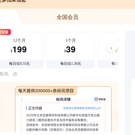
全国会员
最划算
12个月
1个月
3个月
199
39
99
¥
¥
¥
每日仅0.55元
每日仅1.26元
每日仅1.08元
时取消。