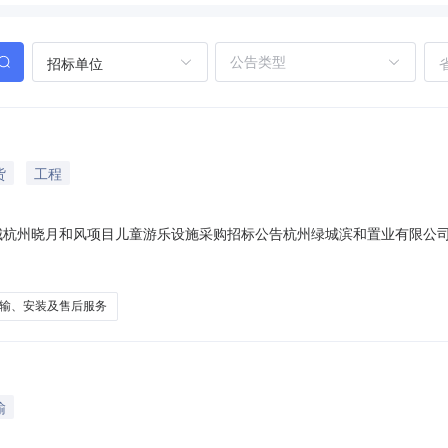
招标单位
货
工程
同绿城杭州晓月和风项目儿童游乐设施采购招标公告杭州绿城滨和置业有限
有能力承接本标的供应的供方前来投标。具体如下：一、工程概况1、工
晓月和风项目儿童游乐设施设计深化、制作、运输、安装及售后服务工作4
输、安装及售后服务
输