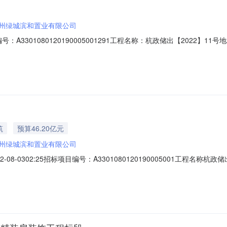
州绿城滨和置业有限公司
：A3301080120190005001291工程名称：杭政储出【2022
点：滨江开标室1-2404代理人员：开标企业(、)序号投标企业包装是否符合
团有限公司符合符合3招商局物业管理有限公司符合符合4上海保康物业管
筑
预算46.20亿元
州绿城滨和置业有限公司
-08-0302:25招标项目编号：A3301080120190005001工程名
告登记日期2022年8月3日报名开始时间2022/08/0314:24:00报名结束时间
93948所属地区高新区（滨江）工程分类房管代理公司;