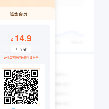
黑金会员
14.9
¥
支付后可进行选择生效省份