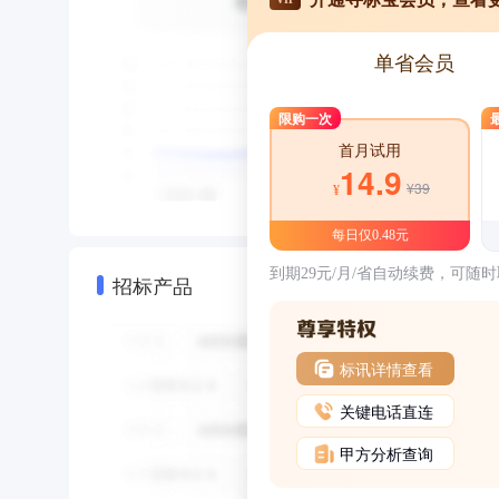
单省会员
限购一次
首月试用
14.9
¥39
¥
每日仅0.48元
到期29元/月/省自动续费，可随
招标产品
标讯详情查看
关键电话直连
甲方分析查询