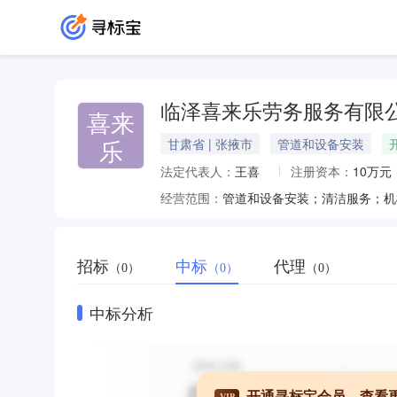
临泽喜来乐劳务服务有限
喜来
乐
甘肃省 | 张掖市
管道和设备安装
法定代表人：
王喜
注册资本：
10万元
经营范围：
招标
中标
代理
（0）
（0）
（0）
中标分析
开通寻标宝会员，查看
VIP