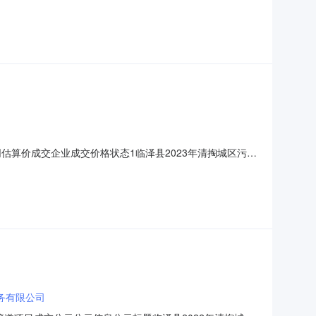
交竞价失败标包序号标包名称标包编号采购类别合同估算价状态废标的
估算价成交企业成交价格状态1临泽县2023年清掏城区污水
交竞价失败标包序号标包名称标包编号采购类别合同估算价状态废标
务有限公司