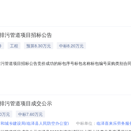
他59043.0(元)临泽喜来乐劳务服务有限公司58932.62(元)已成
状态废标原因
通排污管道项目招标公告
件
工程
预算8.30万元
中标8.20万元
排污管道项目招标公告竞价成功的标包序号标包名称标包编号采购类别合同
工83092.13(元)临泽喜来乐劳务服务有限公司82085.64(元)已成
价状态废标原因
通排污管道项目成交公示
30万元
中标7.60万元
和城乡建设局(临泽县人民防空办公室)
中标单位：
临泽喜来乐劳务服