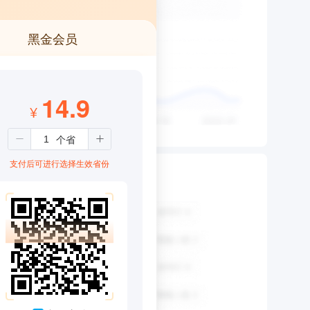
黑金会员
14.9
¥
支付后可进行选择生效省份