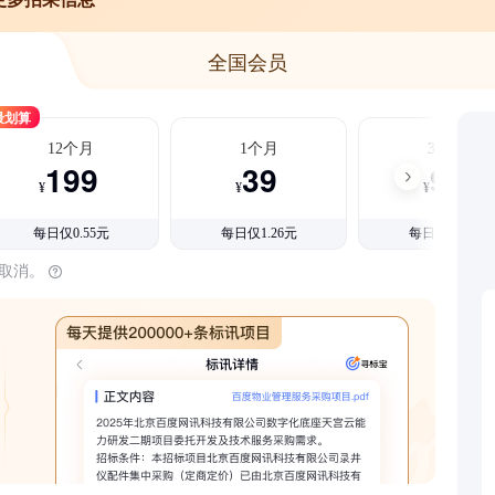
全国会员
最划算
12个月
1个月
3个月
199
39
99
¥
¥
¥
每日仅0.55元
每日仅1.26元
每日仅1.08元
时取消。