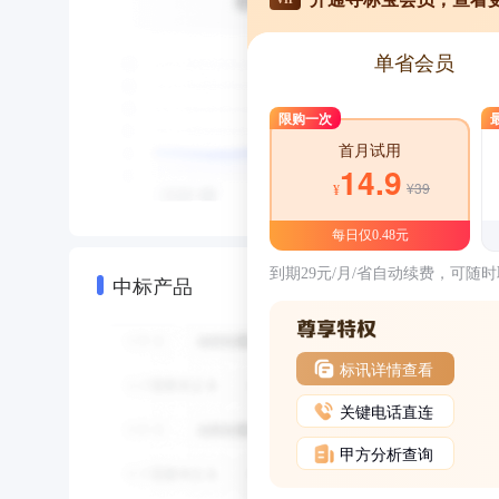
单省会员
限购一次
首月试用
14.9
¥39
¥
每日仅0.48元
到期29元/月/省自动续费，可随
中标产品
标讯详情查看
关键电话直连
甲方分析查询