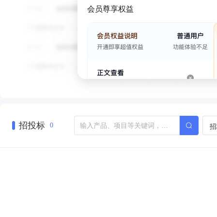
会员尊享权益
招投标
招
0