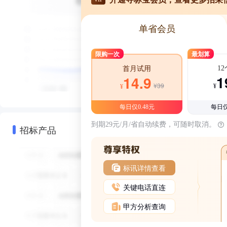
单省会员
限购一次
最划算
1
首月试用
1
14.9
¥39
¥
¥
每日仅0.48元
每日仅
到期29元/月/省自动续费，可随时取消。
招标产品
标讯详情查看
关键电话直连
甲方分析查询