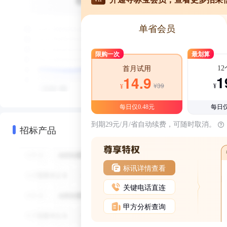
单省会员
限购一次
最划算
1
首月试用
1
14.9
¥39
¥
¥
每日仅0.48元
每日仅
到期29元/月/省自动续费，可随时取消。
招标产品
标讯详情查看
关键电话直连
甲方分析查询