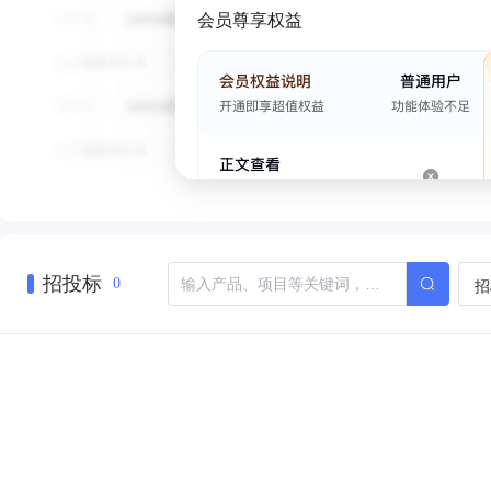
会员尊享权益
招投标
招
0