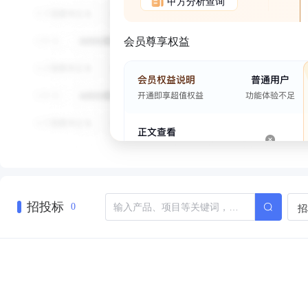
甲方分析查询
会员尊享权益
招投标
招
0