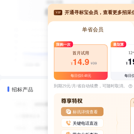
开通寻标宝会员，查看更多招采
VIP
单省会员
限购一次
最划算
1
首月试用
1
14.9
¥39
¥
¥
每日仅0.48元
每日仅
到期29元/月/省自动续费，可随时取消。
招标产品
标讯详情查看
关键电话直连