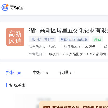
绵阳高新区瑞星五交化钻材有限
高新
区瑞
四川省 | 绵阳市
其他化工产品批发
开业
法定代表人：
张帆
注册资本：
1100万元
成
经营范围：
招标
中标
代理
（0）
（0）
（0）
招标分析
开通寻标宝会员，查看更多招采
VIP