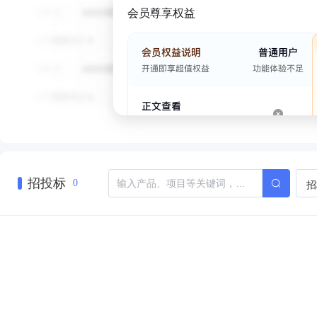
会员尊享权益
招投标
招
0