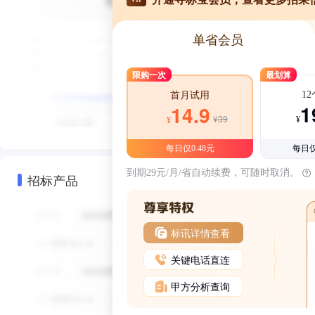
单省会员
限购一次
最划算
1
首月试用
1
14.9
¥39
¥
¥
每日仅0.48元
每日仅
到期29元/月/省自动续费，可随时取消。
招标产品
标讯详情查看
关键电话直连
甲方分析查询