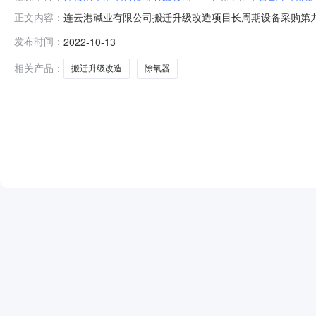
连云港碱业有限公司搬迁升级改造项目长周期设备采购第九
正文内容：
ZHJY-GYZHJY2022107-1根据工程招标投标
发布时间：
2022-10-13
期招标除氧器的评标工作已经结束，中标候选人已经确定
青岛平电锅炉辅机有限公司江
相关产品：
搬迁升级改造
除氧器