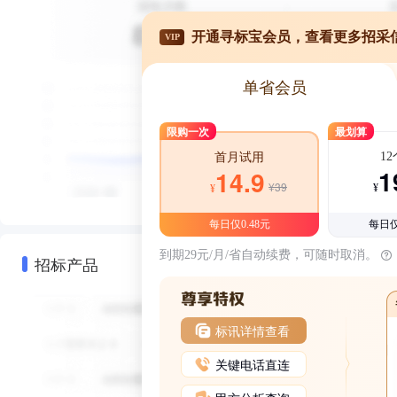
开通寻标宝会员，查看更多招采
VIP
单省会员
限购一次
最划算
1
首月试用
1
14.9
¥39
¥
¥
每日仅0.48元
每日仅
到期29元/月/省自动续费，可随时取消。
招标产品
标讯详情查看
关键电话直连