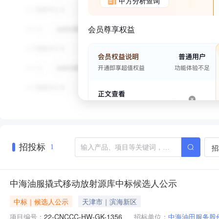
甲方分析查询
会员尊享权益
招投标
招
1
中海油服撬式移动放射源库中标候选人公示
中标｜候选人公示
天津市｜滨海新区
项目编号：
22-CNCCC-HW-GK-1356
招标单位：
中海油田服务股