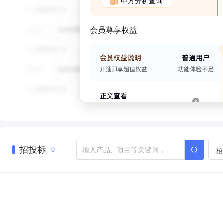
甲方分析查询
会员尊享权益
招投标
招
0