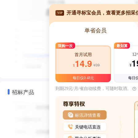
开通寻标宝会员，查看更多招采
VIP
单省会员
限购一次
最划算
1
首月试用
1
14.9
¥39
¥
¥
每日仅0.48元
每日仅
到期29元/月/省自动续费，可随时取消。
招标产品
标讯详情查看
关键电话直连