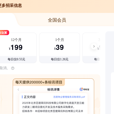
更多招采信息
全国会员
最划算
12个月
1个月
3个月
199
39
99
¥
¥
¥
每日仅0.55元
每日仅1.26元
每日仅1.08元
时取消。