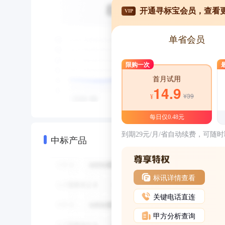
开通寻标宝会员，查看
VIP
单省会员
限购一次
首月试用
14.9
¥39
¥
每日仅0.48元
到期29元/月/省自动续费，可随
中标产品
标讯详情查看
关键电话直连
甲方分析查询