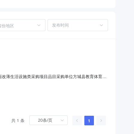
省份地区
全面改薄生活设施类采购项目品目采购单位方城县教育体育局
评审专家名单/总中标金额￥0万元（人民币）联系人及联系方式：项
296代理机构名称北京江河润泽工程管理咨询有限公司代理机
共 1 条
1