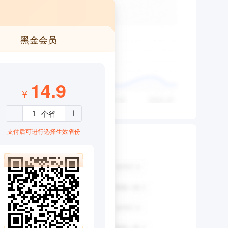
黑金会员
14.9
¥
支付后可进行选择生效省份