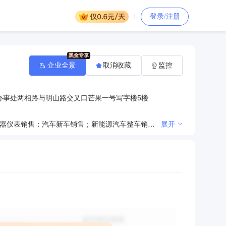
登录/注册
企业全景
取消收藏
监控
办事处两相路与明山路交叉口芒果一号写字楼5楼
一般项目：技术服务、技术开发、技术咨询、技术交流、技术转让、技术推广；水质污染物监测及检测仪器仪表销售；汽车新车销售；新能源汽车整车销售；电动自行车销售；物业管理；环境保护专用设备销售；教学专用仪器销售；玩具销售；家具销售；音响设备销售；体育用品及器材批发；工艺美术品及礼仪用品销售（象牙及其制品除外）；计算机软硬件及辅助设备批发；家用电器销售；日用百货销售；针纺织品销售；厨具卫具及日用杂品批发；仪器仪表销售；办公用品销售；办公设备销售；通讯设备销售；数字视频监控系统销售；农、林、牧、副、渔业专业机械的销售；第一类医疗器械销售；消防器材销售；货物进出口；进出口代理；互联网销售（除销售需要许可的商品）（除依法须经批准的项目外，凭营业执照依法自主开展经营活动）许可项目：公路管理与养护；道路货物运输（不含危险货物）；城市生活垃圾经营性服务；出版物零售（依法须经批准的项目，经相关部门批准后方可开展经营活动，具体经营项目以相关部门批准文件或许可证件为准）
展开