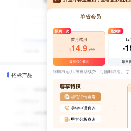
单省会员
限购一次
最划算
1
首月试用
1
14.9
¥39
¥
¥
每日仅0.48元
每日仅
到期29元/月/省自动续费，可随时取消。
招标产品
标讯详情查看
关键电话直连
甲方分析查询