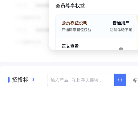
会员尊享权益
招投标
招
0