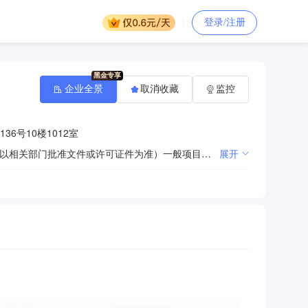
登录/注册
企业全景
取消收藏
监控
6号10楼1012室
许可项目：建设工程施工。（依法须经批准的项目，经相关部门批准后方可开展经营活动，具体经营项目以相关部门批准文件或许可证件为准）一般项目：5G通信技术服务；工程管理服务；节能管理服务；电力行业高效节能技术研发；电气设备销售；信息系统运行维护服务；网络设备销售；交通设施维修；园林绿化工程施工；光缆销售；计算机软硬件及辅助设备零售；电线、电缆经营；办公用品销售；办公设备销售；家用电器销售；销售代理；电力设施器材销售；五金产品零售；通信设备销售；技术服务、技术开发、技术咨询、技术交流、技术转让、技术推广；软件销售；软件开发；电子元器件与机电组件设备制造；电子元器件与机电组件设备销售；普通机械设备安装服务；信息系统集成服务。（除依法须经批准的项目外，凭营业执照依法自主开展经营活动）
展开