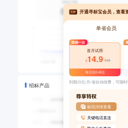
开通寻标宝会员，查看
VIP
单省会员
限购一次
首月试用
14.9
¥39
¥
每日仅0.48元
到期29元/月/省自动续费，可随
招标产品
标讯详情查看
关键电话直连