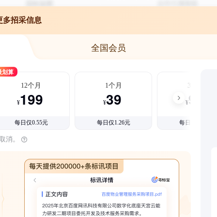
更多招采信息
全国会员
最划算
12个月
1个月
3个月
199
39
99
¥
¥
¥
每日仅0.55元
每日仅1.26元
每日仅1.08元
时取消。