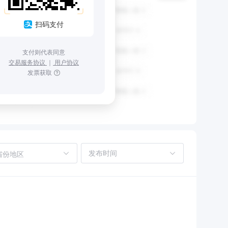
扫码支付
支付则代表同意
交易服务协议
｜
用户协议
发票获取
省份地区