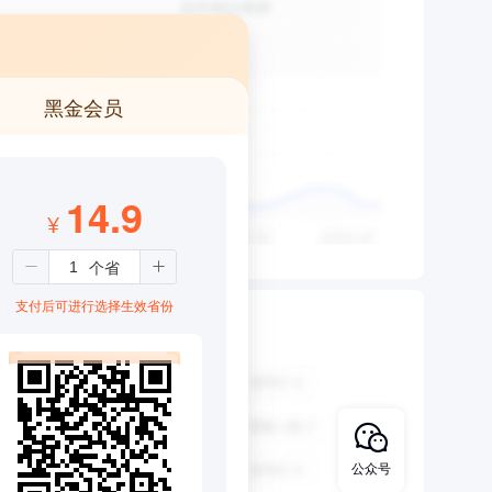
黑金会员
14.9
¥
支付后可进行选择生效省份
公众号