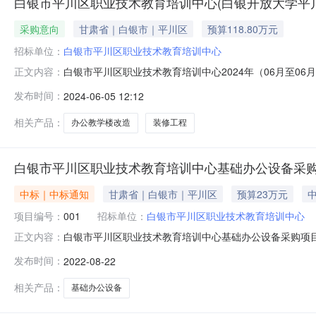
白银市平川区职业技术教育培训中心(白银开放大学平
采购意向
甘肃省｜白银市｜平川区
预算118.80万元
招标单位：
白银市平川区职业技术教育培训中心
白银市平川区职业技术教育培训中心2024年（06月至
正文内容：
区职业技术教育培训中心（白银开放大学平川学院）办公教
发布时间：
2024-06-05 12:12
白银市平川区职业技术教育培训中心采购项目名称：白银市平
目：B0700000
相关产品：
办公教学楼改造
装修工程
白银市平川区职业技术教育培训中心基础办公设备采
中标｜中标通知
甘肃省｜白银市｜平川区
预算23万元
中
项目编号：
001
招标单位：
白银市平川区职业技术教育培训中心
白银市平川区职业技术教育培训中心基础办公设备采购项
正文内容：
育培训中心基础办公设备采购项目结果公示公示类型正常公示公示开始时
发布时间：
2022-08-22
号标段名称标段编号采购类别最高限价(元)成交企业成交价格
相关产品：
基础办公设备