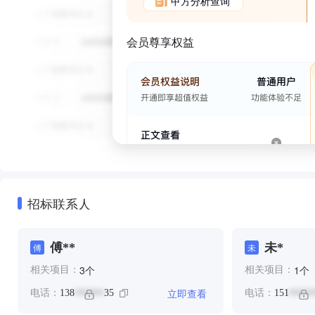
甲方分析查询
会员尊享权益
招标联系人
傅**
未*
傅
未
个
个
3
1
相关项目：
相关项目：
立即查看
电话：
138
35
电话：
151
******
*****