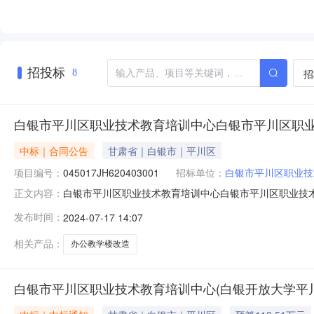
招投标
招
8
白银市平川区职业技术教育培训中心白银市平川区职业
中标｜合同公告
甘肃省｜白银市｜平川区
项目编号：
045017JH620403001
招标单位：
白银市平川区职业技
白银市平川区职业技术教育培训中心白银市平川区职业技术教
正文内容：
项目编号：045017JH620403001项目名称：
发布时间：
2024-07-17 14:07
机构：甘肃鑫信辉工程咨询有限公司公告时间：2024-0
培训中心（
相关产品：
办公教学楼改造
白银市平川区职业技术教育培训中心(白银开放大学平