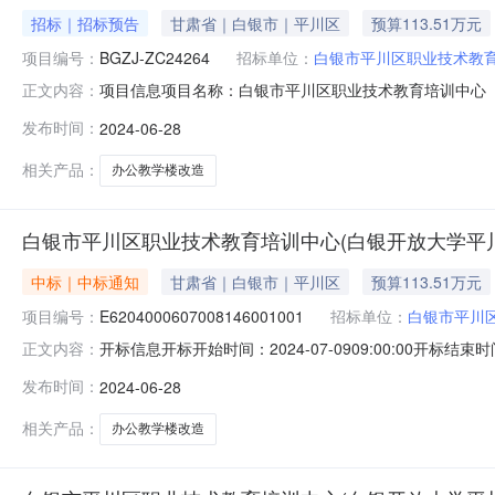
招标｜招标预告
甘肃省｜白银市｜平川区
预算113.51万元
项目编号：
BGZJ-ZC24264
招标单位：
白银市平川区职业技术教
项目信息项目名称：白银市平川区职业技术教育培训中心（白
正文内容：
12620400076778337D-20240627-00
发布时间：
2024-06-28
审查方式：资格后审监督机构：平川区财政局是否重大项目：
办公
相关产品：
办公教学楼改造
白银市平川区职业技术教育培训中心(白银开放大学平
中标｜中标通知
甘肃省｜白银市｜平川区
预算113.51万元
项目编号：
E6204000607008146001001
招标单位：
白银市平川
开标信息开标开始时间：2024-07-0909:00:00开标结束时间
正文内容：
0911:37:51评标场地：第九评标室投标人明细序号标段编号标
发布时间：
2024-06-28
查看详情序号标段编号投标企业投标金额（万元）1E6204000
相关产品：
办公教学楼改造